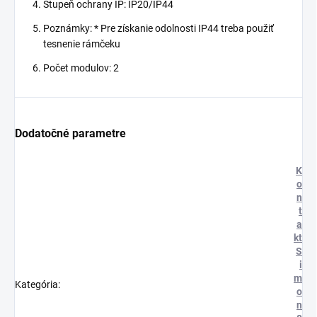
Stupeň ochrany IP: IP20/IP44
Poznámky: * Pre získanie odolnosti IP44 treba použiť
tesnenie rámčeku
Počet modulov: 2
Dodatočné parametre
K
o
n
t
a
kt
S
i
m
Kategória
:
o
n