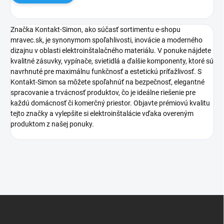
Značka Kontakt-Simon, ako súčasť sortimentu e-shopu
mravec.sk, je synonymom spoľahlivosti, inovácie a moderného
dizajnu v oblasti elektroinštalačného materiálu. V ponuke nájdete
kvalitné zásuvky, vypínače, svietidlá a ďalšie komponenty, ktoré sú
navrhnuté pre maximálnu funkčnosť a estetickú príťažlivosť. S
Kontakt-Simon sa môžete spoľahnúť na bezpečnosť, elegantné
spracovanie a trvácnosť produktov, čo je ideálne riešenie pre
každú domácnosť či komerčný priestor. Objavte prémiovú kvalitu
tejto značky a vylepšite si elektroinštalácie vďaka overeným
produktom z našej ponuky.
Z
á
p