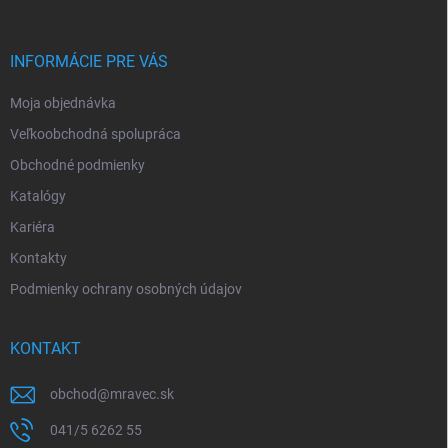
ä
t
i
INFORMÁCIE PRE VÁS
e
Moja objednávka
Veľkoobchodná spolupráca
Obchodné podmienky
Katalógy
Kariéra
Kontakty
Podmienky ochrany osobných údajov
KONTAKT
obchod
@
mravec.sk
041/5 6262 55