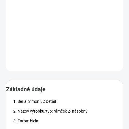
−
+
Pridať do košíka
Cenníková cena: 28.90EUR
Rámček 2- násobný biela
DETAILNÉ INFORMÁCIE
OPÝTAŤ SA
STRÁŽIŤ
Základné údaje
Séria: Simon 82 Detail
Názov výrobku/typ: rámček 2- násobný
Farba: biela