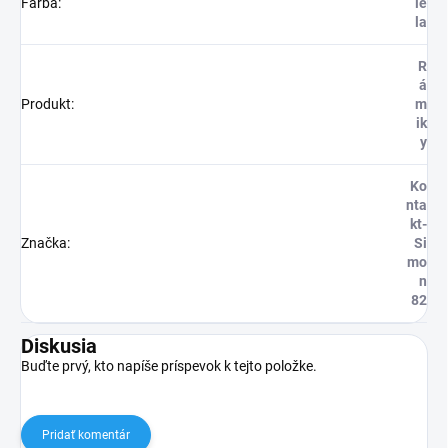
Farba
:
ie
la
R
á
Produkt
:
m
ik
y
Ko
nta
kt-
Značka
:
Si
mo
n
82
Diskusia
Buďte prvý, kto napíše príspevok k tejto položke.
Pridať komentár