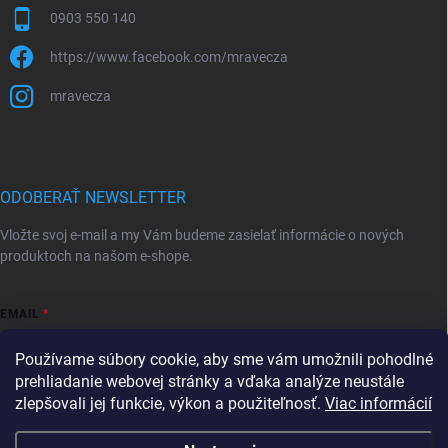
0903 550 140
https://www.facebook.com/mravecza
mravecza
ODOBERAŤ NEWSLETTER
Vložte svoj e-mail a my Vám budeme zasielať informácie o nových
produktoch na našom e-shope.
EMAIL
Používame súbory cookie, aby sme vám umožnili pohodlné
prehliadanie webovej stránky a vďaka analýze neustále
zlepšovali jej funkcie, výkon a použiteľnosť.
Viac informácií
Vložením e-mailu súhlasíte s
podmienkami ochrany osobných údajov
Prihlásiť sa