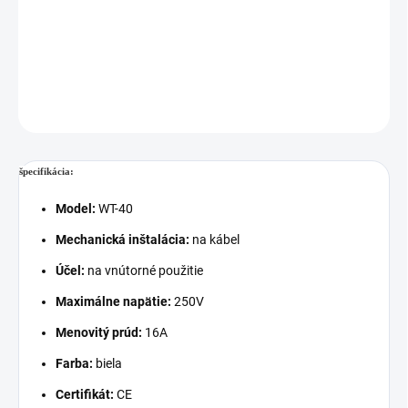
Cenníková cena: 2.60EUR
DETAILNÉ INFORMÁCIE
OPÝTAŤ SA
STRÁŽIŤ
špecifikácia:
Model:
WT-40
Mechanická inštalácia:
na kábel
Účel:
na vnútorné použitie
Maximálne napätie:
250V
Menovitý prúd:
16A
Farba:
biela
Certifikát:
CE