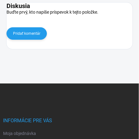
Diskusia
Buďte prvý, kto napíše príspevok k tejto položke.
Pridať komentár
Z
á
p
ä
t
i
INFORMÁCIE PRE VÁS
e
Moja objednávka