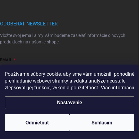
ODOBERAŤ NEWSLETTER
Vložte svoj e-mail a my Vám budeme zasielať informácie o nových
produktoch na našom e-shope.
EMAIL
Používame súbory cookie, aby sme vám umožnili pohodlné
prehliadanie webovej stránky a vďaka analýze neustále
zlepšovali jej funkcie, výkon a použiteľnosť.
Viac informácií
Vložením e-mailu súhlasíte s
podmienkami ochrany osobných údajov
Prihlásiť sa
Nastavenie
Copyright 2026
Mravec.sk
. Všetky práva vyhradené.
Upraviť nastavenie
cookies
Tovar, ktorý je skladom, expedujeme do 24hodín od
Odmietnuť
Súhlasím
prijatia objednávky
Vytvoril Shoptet