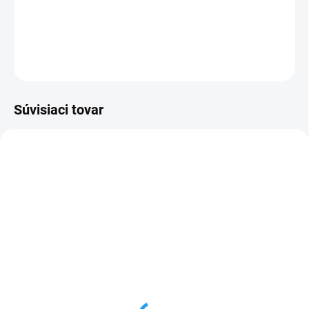
Cenníková cena: 0.98EUR
DETAILNÉ INFORMÁCIE
OPÝTAŤ SA
STRÁŽIŤ
Súvisiaci tovar
GV087
GV116
SKLADOM
MOMENTÁLNE NEDOSTUPNÉ
Rack patch panel 24-
Rack patch panel 24-
port, 1U, 19", bez
port, 1U, 19", keystone,
konektorov, organizér
DATAWAY