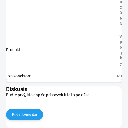
0
2
3
6
3
S
p
o
Produkt
:
j
k
y
Typ konektora
:
RJ
Diskusia
Buďte prvý, kto napíše príspevok k tejto položke.
Pridať komentár