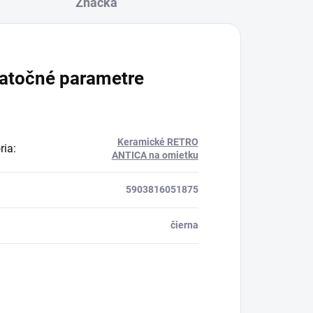
Značka
atočné parametre
Keramické RETRO
ria
:
ANTICA na omietku
5903816051875
čierna