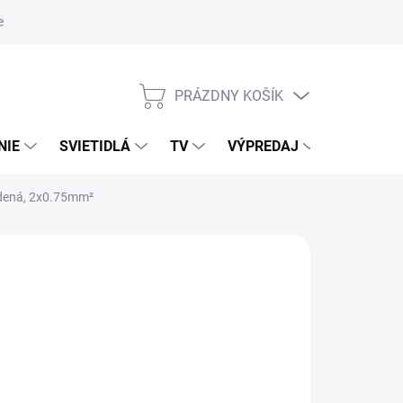
nky ochrany osobných údajov
PRÁZDNY KOŠÍK
NÁKUPNÝ
KOŠÍK
NIE
SVIETIDLÁ
TV
VÝPREDAJ
ZNAČKY
dená, 2x0.75mm²
026