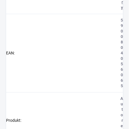
r
y
5
9
0
0
8
0
EAN
:
4
0
5
6
0
6
5
A
u
t
o
Produkt
:
r
e