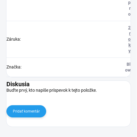
p
r
o
2
r
Záruka
:
o
k
y
Bl
Značka
:
ow
Diskusia
Buďte prvý, kto napíše príspevok k tejto položke.
Pridať komentár