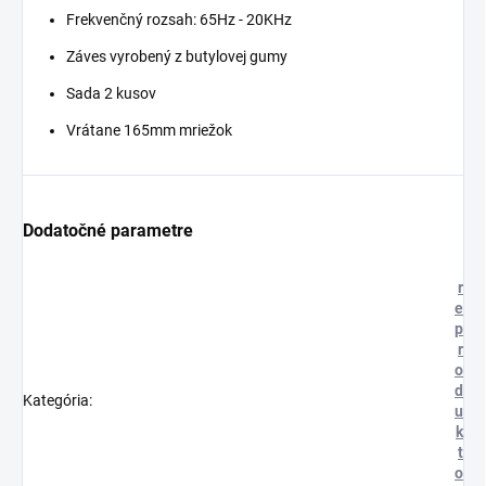
Frekvenčný rozsah: 65Hz - 20KHz
Záves vyrobený z butylovej gumy
Sada 2 kusov
Vrátane 165mm mriežok
Dodatočné parametre
r
e
p
r
o
d
Kategória
:
u
k
t
o