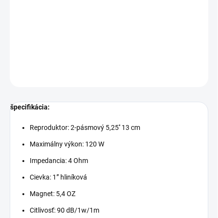
Cenníková cena: 24.90EUR
DETAILNÉ INFORMÁCIE
OPÝTAŤ SA
STRÁŽIŤ
špecifikácia:
Reproduktor: 2-pásmový 5,25'' 13 cm
Maximálny výkon: 120 W
Impedancia: 4 Ohm
Cievka: 1” hliníková
Magnet: 5,4 OZ
Citlivosť: 90 dB/1w/1m