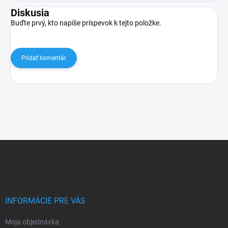
Diskusia
Buďte prvý, kto napíše príspevok k tejto položke.
Pridať komentár
Z
á
p
ä
t
i
INFORMÁCIE PRE VÁS
e
Moja objednávka