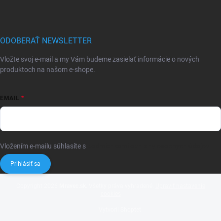
ODOBERAŤ NEWSLETTER
Vložte svoj e-mail a my Vám budeme zasielať informácie o nových
produktoch na našom e-shope.
EMAIL
Vložením e-mailu súhlasíte s
podmienkami ochrany osobných údajov
Prihlásiť sa
Copyright 2026
Mravec.sk
. Všetky práva vyhradené.
Upraviť nastavenie
cookies
Vytvoril Shoptet