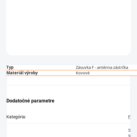
Cenníková cena: 0.40EUR
F prechod: F zásuvka - anténna zástrčka.
Vysokokvalitná zásuvka F na zástrčku antény. Nevyhnutné pri
inštalácii antény.
DETAILNÉ INFORMÁCIE
OPÝTAŤ SA
STRÁŽIŤ
Typ
Zásuvka F - anténna zástrčka
Materiál výroby
Kovové
Dodatočné parametre
Kategória
:
F
5
9