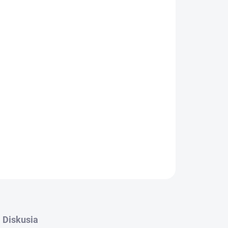
Pridať do košíka
.
OPÝTAŤ SA
STRÁŽIŤ
Diskusia