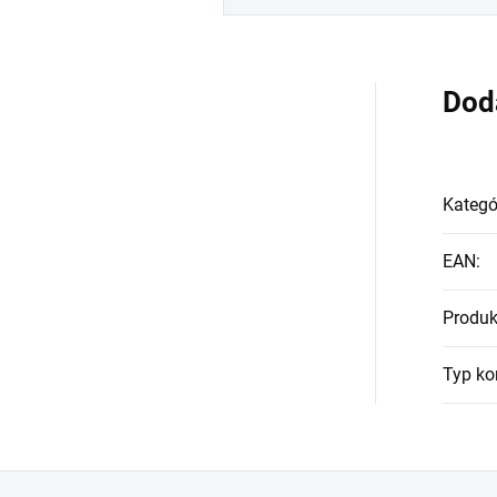
Dod
Kategó
EAN
:
Produk
Typ ko