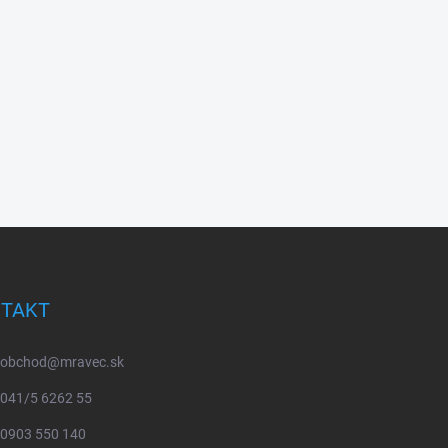
TAKT
obchod
@
mravec.sk
041/5 6262 55
0903 550 140