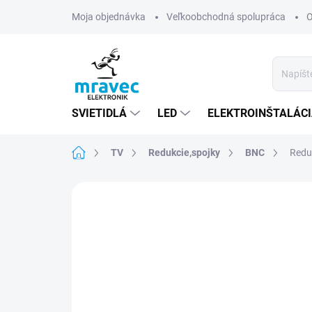
Prejsť
Moja objednávka
Veľkoobchodná spolupráca
O
na
obsah
SVIETIDLÁ
LED
ELEKTROINŠTALÁC
Domov
TV
Redukcie,spojky
BNC
Redu
Neohodnotené
Podrobnosti hodn