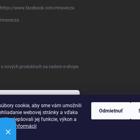
https://www.facebook.com/mravecza
mravecza
ie o nových produktoch na našom e-shope.
úbory cookie, aby sme vám umožnili
Odmietnuť
ehliadanie webovej stránky a vďaka
bných údajov
tále zlepšovali jej funkcie, výkon a
ť.
Viac informácií