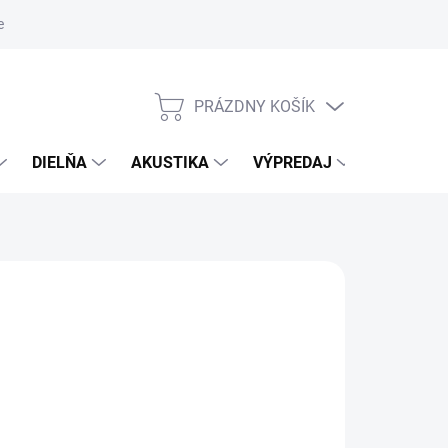
nky ochrany osobných údajov
PRÁZDNY KOŠÍK
NÁKUPNÝ
KOŠÍK
DIELŇA
AKUSTIKA
VÝPREDAJ
ZNAČKY
26