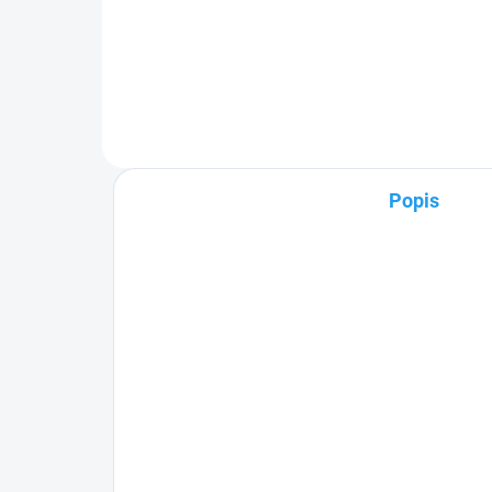
Visiaca rack skriňa s
Visi
kapacitou 9U a šírkou 19". Skriňa
9U a
je vyrobená z 1,2mm
vyr
hrubého oceľového plechu s
oce
nepriehľadným čelom. Farba...
čel
Popis