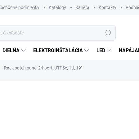
bchodné podmienky
Katalógy
Kariéra
Kontakty
Podmie
Hľadať
DIELŇA
ELEKTROINŠTALÁCIA
LED
NAPÁJA
Rack patch panel 24-port, UTP5e, 1U, 19"
otenia
17,35 €
/ ks
14,11 € bez DPH
Jednotková
SKLADOM
cena:
MÔŽEME DORUČIŤ DO:
11.8.2