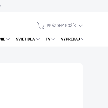
nky ochrany osobných údajov
PRÁZDNY KOŠÍK
NÁKUPNÝ
KOŠÍK
NIE
SVIETIDLÁ
TV
VÝPREDAJ
ZNAČKY
026