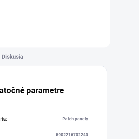
ou
Visiaca rack skriňa s kapacitou
6U a šírkou 19". Skriňa je
vyrobená z 1,2mm hrubého
oceľového plechu s...
Diskusia
atočné parametre
ria
:
Patch panely
5902216702240