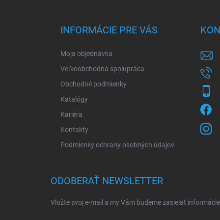
á
p
ä
INFORMÁCIE PRE VÁS
KON
t
i
Moja objednávka
e
Veľkoobchodná spolupráca
Obchodné podmienky
Katalógy
Kariéra
Kontakty
Podmienky ochrany osobných údajov
ODOBERAŤ NEWSLETTER
Vložte svoj e-mail a my Vám budeme zasielať informác