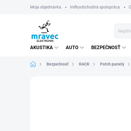
Prejsť
Moja objednávka
Veľkoobchodná spolupráca
O
na
obsah
AKUSTIKA
AUTO
BEZPEČNOSŤ
Domov
Bezpečnosť
RACK
Patch panely
Neohodnotené
Podrobnosti hodn