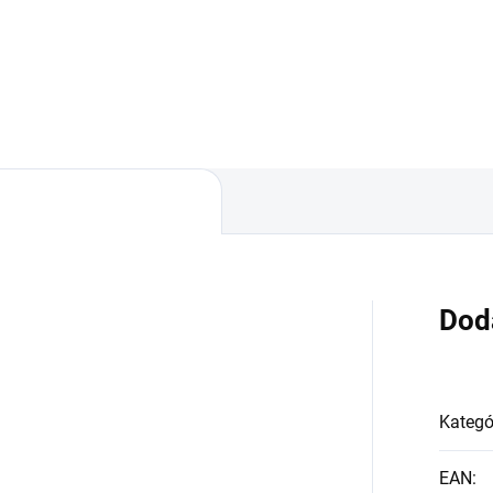
aca rack skriňa s kapacitou
Visiaca rack skriňa s kapacit
 šírkou 19". Skriňa je
9U a šírkou 19". Skriňa je
obená z 1,2mm hrubého
vyrobená z 1,2mm hrubého
ľového plechu s priehľadným
oceľového plechu s...
om z 4mm tvrdeného...
Dod
Kategó
EAN
: