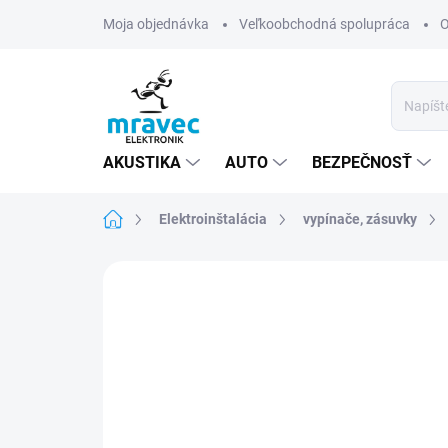
Prejsť
Moja objednávka
Veľkoobchodná spolupráca
O
na
obsah
AKUSTIKA
AUTO
BEZPEČNOSŤ
Domov
Elektroinštalácia
vypínače, zásuvky
Neohodnotené
Podrobnosti hodn