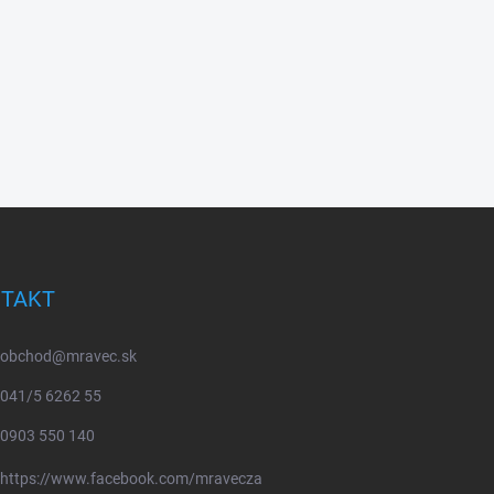
TAKT
obchod
@
mravec.sk
041/5 6262 55
0903 550 140
https://www.facebook.com/mravecza