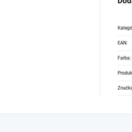
Dod
Kategó
EAN
:
Farba
:
Produk
Značk