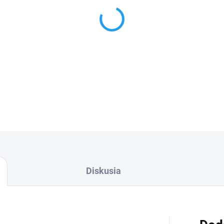
−
+
Cenníková cena: 3.80EUR
DETAILNÉ INFORMÁCIE
Diskusia