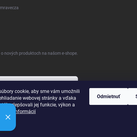
mravecza
ie o nových produktoch na našom e-shope.
úbory cookie, aby sme vám umožnili
Odmietnuť
ehliadanie webovej stránky a vďaka
bných údajov
tále zlepšovali jej funkcie, výkon a
ť.
Viac informácií
ie
raviť nastavenie cookies