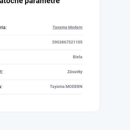
atočné parametre
ria
:
Tayama Modern
5903867521105
Biela
t
:
Zásuvky
a
:
Tayama MODERN