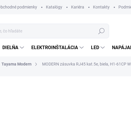
bchodné podmienky
Katalógy
Kariéra
Kontakty
Podmie
Hľadať
DIELŇA
ELEKTROINŠTALÁCIA
LED
NAPÁJA
Tayama Modern
MODERN zásuvka RJ45 kat.5e, biela, H1-61CP W
otenia
ZNAČKA:
TAYAMA MODERN
3,80 €
/ ks
3,09 € bez DPH
Jednotková
MOMENTÁLNE NEDOSTUP
cena:
MÔŽEME DORUČIŤ DO:
7.10.2