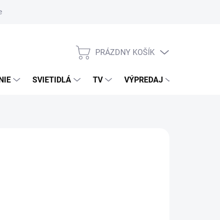
nky ochrany osobných údajov
PRÁZDNY KOŠÍK
NÁKUPNÝ
KOŠÍK
NIE
SVIETIDLÁ
TV
VÝPREDAJ
ZNAČKY
NÉ
026