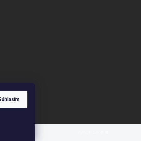
Súhlasím
Vytvoril Shoptet