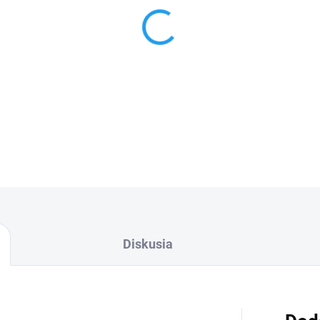
−
+
Cenníková cena: 3.00EUR
DETAILNÉ INFORMÁCIE
Diskusia