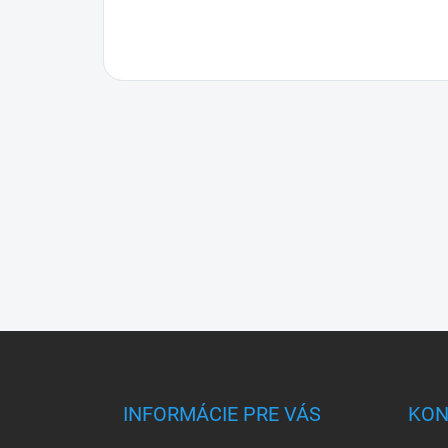
Z
á
p
ä
INFORMÁCIE PRE VÁS
KON
t