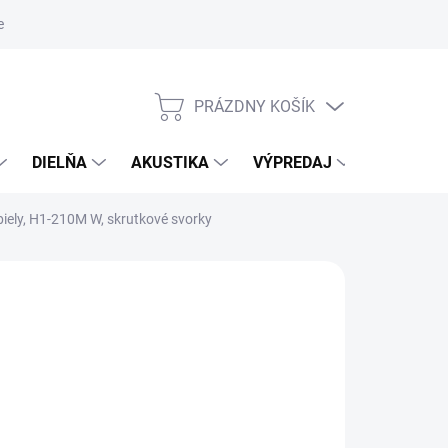
nky ochrany osobných údajov
PRÁZDNY KOŠÍK
NÁKUPNÝ
KOŠÍK
DIELŇA
AKUSTIKA
VÝPREDAJ
ZNAČKY
iely, H1-210M W, skrutkové svorky
NÉ
026