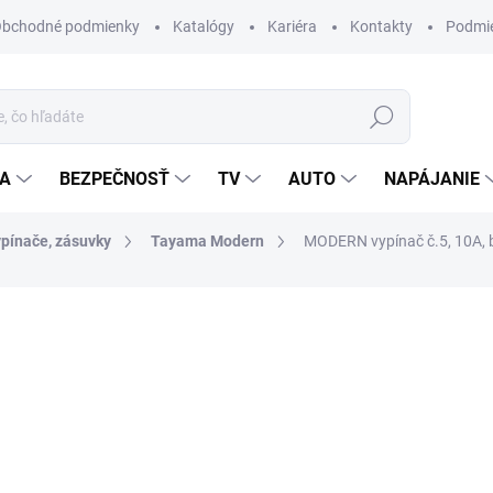
bchodné podmienky
Katalógy
Kariéra
Kontakty
Podmie
Hľadať
IA
BEZPEČNOSŤ
TV
AUTO
NAPÁJANIE
ypínače, zásuvky
Tayama Modern
MODERN vypínač č.5, 10A, b
otenia
ZNAČKA:
TAYAMA MODERN
3 €
/ ks
2,44 € bez DPH
Jednotková
MOMENTÁLNE NEDOSTUP
cena:
MÔŽEME DORUČIŤ DO:
6.10.2