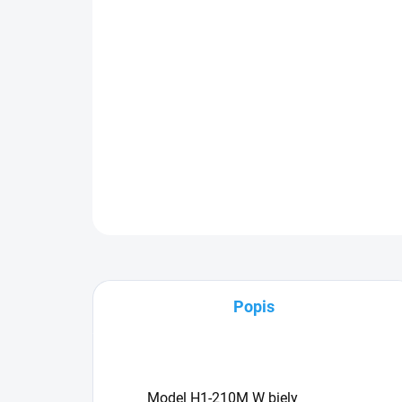
Popis
Model
H1-210M W biely