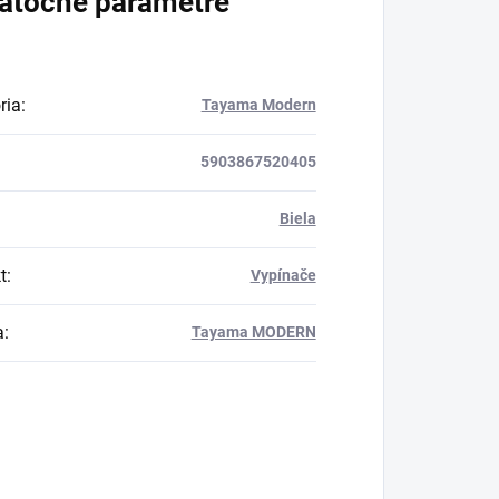
atočné parametre
ria
:
Tayama Modern
5903867520405
Biela
t
:
Vypínače
a
:
Tayama MODERN