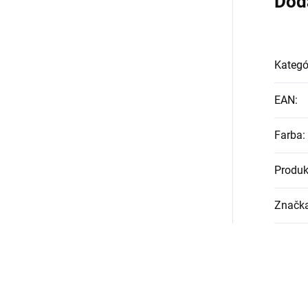
Dod
Kategó
EAN
:
Farba
:
Produk
Značk