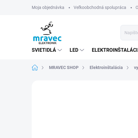
Prejsť
Moja objednávka
Veľkoobchodná spolupráca
O
na
obsah
SVIETIDLÁ
LED
ELEKTROINŠTALÁC
Domov
MRAVEC SHOP
Elektroinštalácia
v
Neohodnotené
Podrobnosti hodn