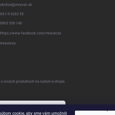
obchod
@
mravec.sk
041/5 6262 55
0903 550 140
https://www.facebook.com/mravecza
mravecza
ie o nových produktoch na našom e-shope.
úbory cookie, aby sme vám umožnili