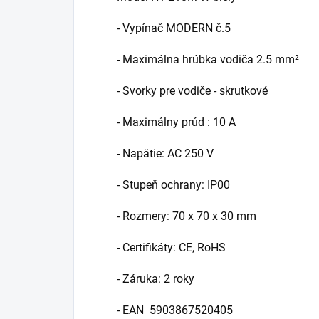
- Vypínač MODERN č.5
- Maximálna hrúbka vodiča
2.5 mm²
- Svorky pre vodiče - skrutkové
- Maximálny prúd :
10 A
- Napätie:
AC 250 V
- Stupeň ochrany:
IP00
- Rozmery:
70 x 70 x 30 mm
- Certifikáty:
CE, RoHS
- Záruka:
2 roky
- EAN
5903867520405