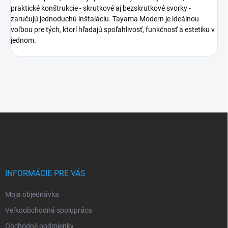
praktické konštrukcie - skrutkové aj bezskrutkové svorky -
zaručujú jednoduchú inštaláciu. Tayama Modern je ideálnou
voľbou pre tých, ktorí hľadajú spoľahlivosť, funkčnosť a estetiku v
jednom.
Z
á
p
ä
t
i
INFORMÁCIE PRE VÁS
e
Moja objednávka
Veľkoobchodná spolupráca
Obchodné podmienky