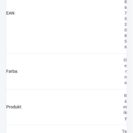
8
6
EAN
:
7
5
2
0
8
5
6
či
e
Farba
:
r
n
a
R
á
Produkt
:
m
ik
y
Ta