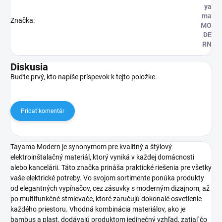
ya
ma
Značka
:
MO
DE
RN
Diskusia
Buďte prvý, kto napíše príspevok k tejto položke.
Pridať komentár
Tayama Modern je synonymom pre kvalitný a štýlový
elektroinštalačný materiál, ktorý vyniká v každej domácnosti
alebo kancelárii. Táto značka prináša praktické riešenia pre všetky
vaše elektrické potreby. Vo svojom sortimente ponúka produkty
od elegantných vypínačov, cez zásuvky s moderným dizajnom, až
po multifunkčné stmievače, ktoré zaručujú dokonalé osvetlenie
každého priestoru. Vhodná kombinácia materiálov, ako je
bambus a plast, dodávajú produktom jedinečný vzhľad, zatiaľ čo