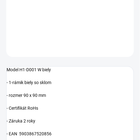
−
+
Pridať do košíka
Cenníková cena: 5.70EUR
DETAILNÉ INFORMÁCIE
OPÝTAŤ SA
STRÁŽIŤ
Model
H1-D001 W biely
- 1-rámik biely so sklom
- rozmer 90 x 90 mm
- Certifikát
RoHs
- Záruka 2 roky
- EAN
5903867520856