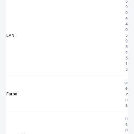
5
9
0
4
4
0
EAN
:
5
9
5
4
5
1
5
či
e
Farba
:
r
n
a
n
a
p