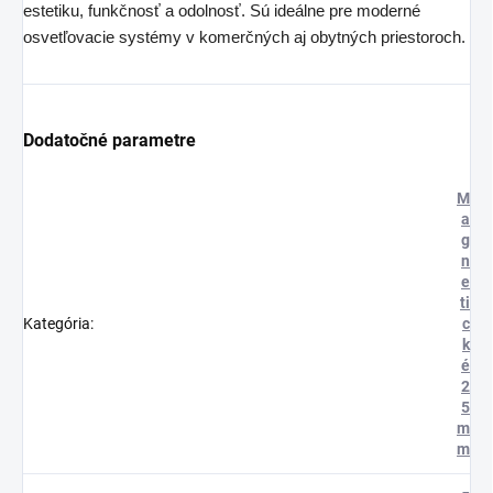
estetiku, funkčnosť a odolnosť. Sú ideálne pre moderné
osvetľovacie systémy v komerčných aj obytných priestoroch.
Dodatočné parametre
M
a
g
n
e
ti
Kategória
:
c
k
é
2
5
m
m