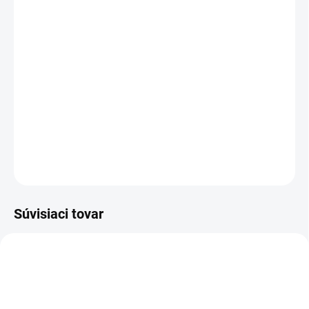
Cenníková cena: 67.90EUR
Séria magnetických koľajnicových napájacích zdrojov
GENESIS – moderné a funkčné osvetlenie.
LUMINES GENESIS je systém nízkonapäťových 48 V DC
napájacích zdrojov pre magnetické koľajnice.
DETAILNÉ INFORMÁCIE
OPÝTAŤ SA
STRÁŽIŤ
Súvisiaci tovar
IK101B_1
IK100B_1