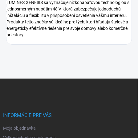
LUMINES GENESIS sa vyznačuje nízkonapäťovou technológiou s
jednosmerným napätím 48 V, ktorá zabezpečuje jednoduchú
inštaláciu a flexibilitu v prispôsobení osvetlenia vášmu interiéru.
Produkty tejto značky sú ideálne pre tých, ktorí hľadajú štýlové a
energeticky efektívne riešenia pre svoje domovy alebo komerčné
priestory.
Z
á
p
ä
t
i
INFORMÁCIE PRE VÁS
e
Moja objednávka
Veľkoobchodná spolupráca