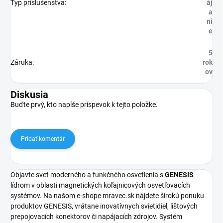
Typ príslušenstva
:
áj
a
ni
e
5
Záruka
:
rok
ov
Diskusia
Buďte prvý, kto napíše príspevok k tejto položke.
Pridať komentár
Objavte svet moderného a funkčného osvetlenia s
GENESIS
–
lídrom v oblasti magnetických koľajnicových osvetľovacích
systémov. Na našom e-shope mravec.sk nájdete širokú ponuku
produktov GENESIS, vrátane inovatívnych svietidiel, lištových
prepojovacích konektorov či napájacích zdrojov. Systém