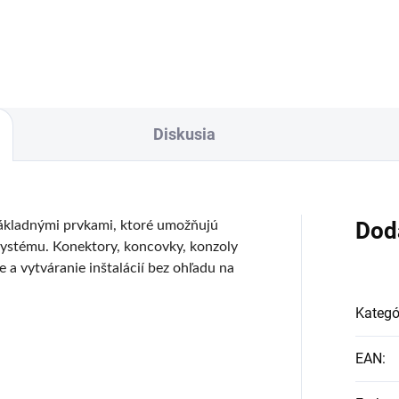
etidiel GENESIS – moderné a
svietidiel GENESIS – moderné
kčné osvetlenie. LUMINES
funkčné osvetlenie. LUMINES
SIS je...
GENESIS je...
Diskusia
Dod
základnými prvkami, ktoré umožňujú
systému. Konektory, koncovky, konzoly
 a vytváranie inštalácií bez ohľadu na
Kategó
EAN
: