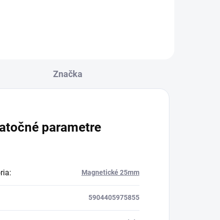
 a
Značka
atočné parametre
ria
:
Magnetické 25mm
5904405975855