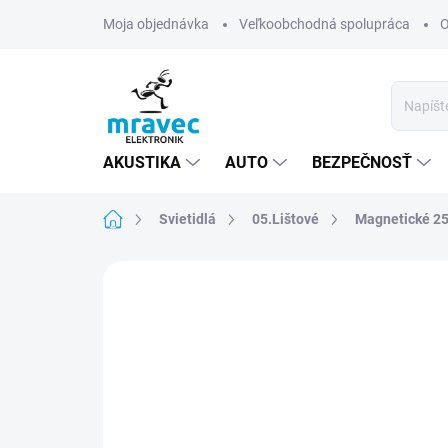
Prejsť
Moja objednávka
Veľkoobchodná spolupráca
O
na
obsah
AKUSTIKA
AUTO
BEZPEČNOSŤ
Domov
Svietidlá
05.Lištové
Magnetické 
Neohodnotené
Podrobnosti hodn