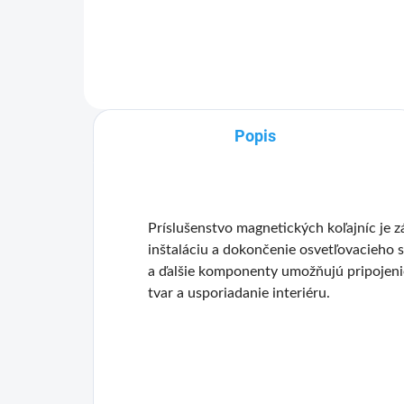
svietidiel GENESIS – moderné a
svi
funkčné osvetlenie. LUMINES
fun
GENESIS je...
GENE
Popis
Príslušenstvo magnetických koľajníc je 
inštaláciu a dokončenie osvetľovacieho 
a ďalšie komponenty umožňujú pripojenie
tvar a usporiadanie interiéru.