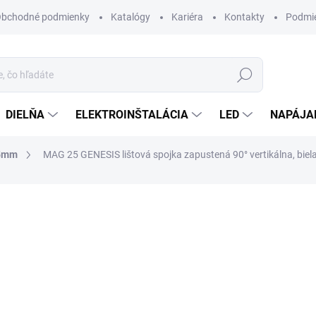
bchodné podmienky
Katalógy
Kariéra
Kontakty
Podmie
Hľadať
DIELŇA
ELEKTROINŠTALÁCIA
LED
NAPÁJA
25mm
MAG 25 GENESIS lištová spojka zapustená 90° vertikálna, biel
otenia
ZNAČKA:
GENESIS
10,50 €
/ set
8,54 € bez DPH
Jednotková
U DODÁVATEĽA, SKLADOM 
cena:
MÔŽEME DORUČIŤ DO:
21.8.2