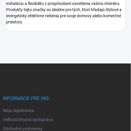
inštaláciu a flexibilitu v prispôsobení osvetlenia vášmu interiéru.
Produkty tejto značky sú ideálne pre tých, ktorí hľadajú štýlové a
energeticky efektívne riešenia pre svoje domovy alebo komerčné
priestory.
Z
á
p
ä
t
i
INFORMÁCIE PRE VÁS
e
Moja objednávka
Veľkoobchodná spolupráca
Obchodné podmienky