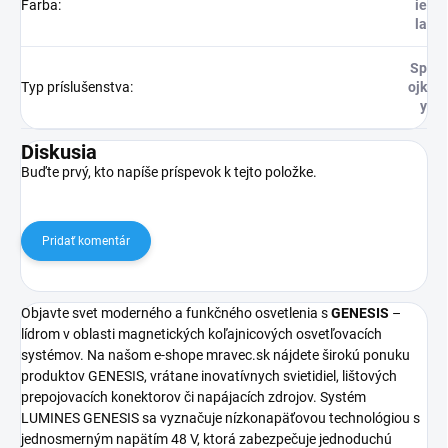
Farba
:
ie
la
Sp
Typ príslušenstva
:
ojk
y
Diskusia
Buďte prvý, kto napíše príspevok k tejto položke.
Pridať komentár
Objavte svet moderného a funkčného osvetlenia s
GENESIS
–
lídrom v oblasti magnetických koľajnicových osvetľovacích
systémov. Na našom e-shope mravec.sk nájdete širokú ponuku
produktov GENESIS, vrátane inovatívnych svietidiel, lištových
prepojovacích konektorov či napájacích zdrojov. Systém
LUMINES GENESIS sa vyznačuje nízkonapäťovou technológiou s
jednosmerným napätím 48 V, ktorá zabezpečuje jednoduchú