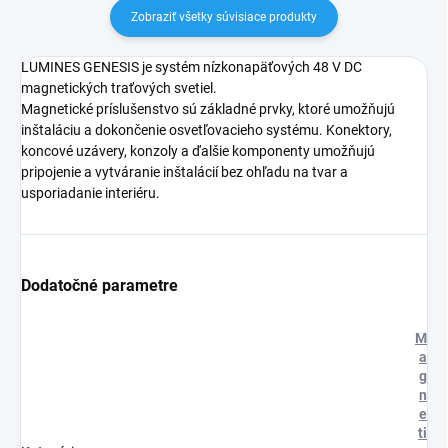
Zobraziť všetky súvisiace produkty
LUMINES GENESIS je systém nízkonapäťových 48 V DC
magnetických traťových svetiel.
Magnetické príslušenstvo sú základné prvky, ktoré umožňujú
inštaláciu a dokončenie osvetľovacieho systému. Konektory,
koncové uzávery, konzoly a ďalšie komponenty umožňujú
pripojenie a vytváranie inštalácií bez ohľadu na tvar a
usporiadanie interiéru.
Dodatočné parametre
M
a
g
n
e
ti