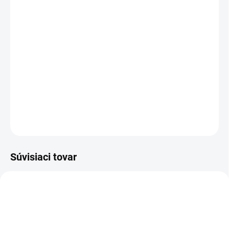
−
+
Pridať do košíka
Cenníková cena: 13.90EUR
Séria magnetických koľajnicových svietidiel GENESIS - moderné a
funkčné osvetlenie.
LUMINES GENESIS je systém nízkonapäťových magnetických
koľajnicových svietidiel s jednosmerným napätím 48 V.
DETAILNÉ INFORMÁCIE
OPÝTAŤ SA
STRÁŽIŤ
Súvisiaci tovar
IK101W_3
IK101W_2