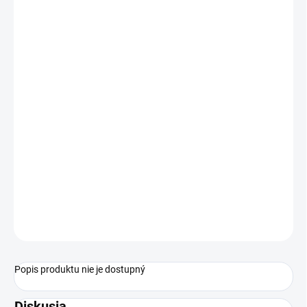
PRIEMER
SVIETIDLA
MÔŽEME
DORUČIŤ DO:
ZVOĽTE
VARIANT
−
+
Pridať do košíka
OPÝTAŤ SA
STRÁŽIŤ
Popis produktu nie je dostupný
Diskusia