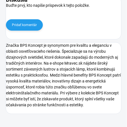
Buďte prvý, kto napíše príspevok k tejto položke.
Pridať komentár
Značka BPS Koncept je synonymom pre kvalitu a eleganciu v
oblasti osvetľovacieho riešenia. Špecializuje sa na výrobu
dizajnových svietidiel, ktoré dokonale zapadajú do moderných aj
tradičných interiérov. Na e-shope Mravec.sk nájdete široký
sortiment závesných lustrov a stojacích lámp, ktoré kombinujú
estetiku s praktickosťou. Medzi hlavné benefity BPS Koncept patrí
vysoká kvalita materiálov, inovatívny dizajn a energetická
úspornosť, ktoré robia túto značku obľúbenou vo svete
elektroinštalačného materiálu. Pri výbere z kolekcie BPS Koncept
si môžete byť istí, že získavate produkt, ktorý splní všetky vaše
očakávania po stránke funkčnosti a estetiky.