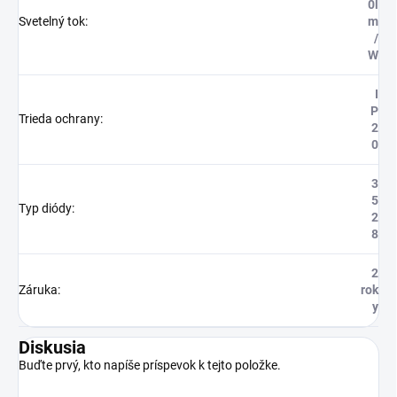
0l
Svetelný tok
:
m
/
W
I
P
Trieda ochrany
:
2
0
3
5
Typ diódy
:
2
8
2
Záruka
:
rok
y
Diskusia
Buďte prvý, kto napíše príspevok k tejto položke.