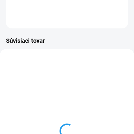
DETAILNÉ INFORMÁCIE
OPÝTAŤ SA
STRÁŽIŤ
Súvisiaci tovar
CS682_2P_10
CN031B
SKLADOM
MOMENTÁLNE NEDOSTUPNÉ
LED pásiková spojka,
Kábel 2x0.50mm², CYH,
10mm, 2-vodič, pásik-
balenie 200m, značený,
pásik 15cm
ČIERNY
1,05 €
0,48 €