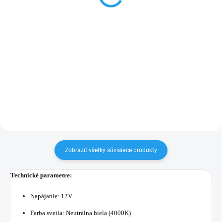
0,85 € bez DPH
0,39 € bez DPH
Do košíka
Do košíka
Cenníková cena: 1.05EUR LED
Cenníková cena: 0.48EUR
pásikový prepojovací konektor
určený pre spojenie dvoch pásov
so šírkou 10mm
Zobraziť všetky súvisiace produkty
Technické parametre:
Napájanie: 12V
Farba svetla: Neutrálna
biela (4000K)