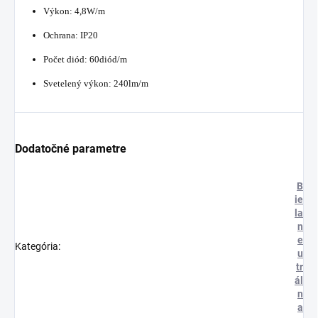
Výkon: 4,8W/m
Ochrana: IP20
Počet diód: 60diód/m
Svetelený výkon: 240lm/m
Dodatočné parametre
B
ie
la
n
e
Kategória
:
u
tr
ál
n
a