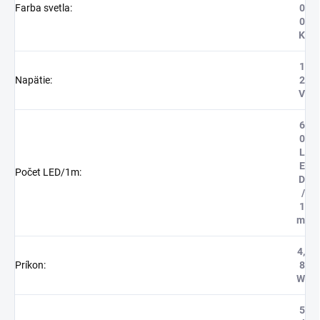
Farba svetla
:
0
0
K
1
Napätie
:
2
V
6
0
L
E
Počet LED/1m
:
D
/
1
m
4,
Príkon
:
8
W
5