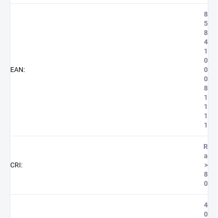
8
5
8
4
1
0
EAN
:
0
0
8
1
1
1
1
R
a
CRI
:
>
8
0
4
0