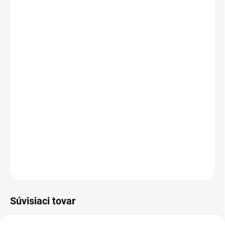
DORUČIŤ DO:
17.8.2026
−
+
Pridať do košíka
Cenníková cena: 41.20EUR
Ohybný LED pás s odolnostou voči vlhkosti. Vhodné do exteriéru,
prípadne do priestoru s vyššou požiadavkou na ochranu voči
vlhkosti.
DETAILNÉ INFORMÁCIE
OPÝTAŤ SA
STRÁŽIŤ
Súvisiaci tovar