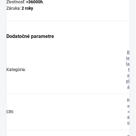
Životnosť:
>36000h
.
Záruka:
2 roky
.
Dodatočné parametre
B
ie
la
Kategória
:
t
e
pl
á
R
a
CRI
:
>
8
0