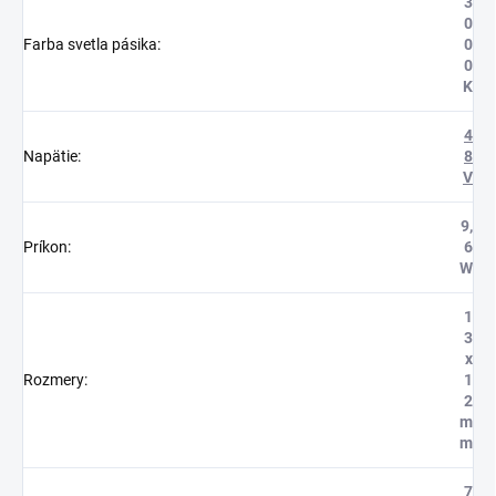
3
0
Farba svetla pásika
:
0
0
K
4
Napätie
:
8
V
9,
Príkon
:
6
W
1
3
x
Rozmery
:
1
2
m
m
7