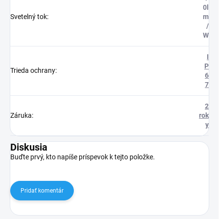
0l
Svetelný tok
:
m
/
W
I
P
Trieda ochrany
:
6
7
2
Záruka
:
rok
y
Diskusia
Buďte prvý, kto napíše príspevok k tejto položke.
Pridať komentár