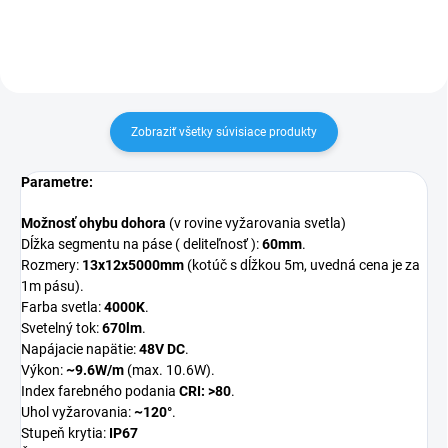
Zobraziť všetky súvisiace produkty
Parametre:
Možnosť ohybu dohora
(v rovine vyžarovania svetla)
Dĺžka segmentu na páse ( deliteľnosť ):
60mm
.
Rozmery:
13x12x5000mm
(kotúč s dĺžkou 5m, uvedná cena je za
1m pásu).
Farba svetla:
4000K
.
Svetelný tok:
670lm
.
Napájacie napätie:
48V DC
.
Výkon:
~9.6W/m
(max. 10.6W).
Index farebného podania
CRI: >80
.
Uhol vyžarovania:
~120°
.
Stupeň krytia:
IP67