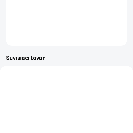
Cenníková cena: 7.85EUR
DETAILNÉ INFORMÁCIE
OPÝTAŤ SA
STRÁŽIŤ
Súvisiaci tovar
FM101A_1
FM233A_1
SKLADOM
SKLADOM
Kluś LED profil
Kluś LED profil LIPOD,
REGULOR, A18068
A05554 (B5554)