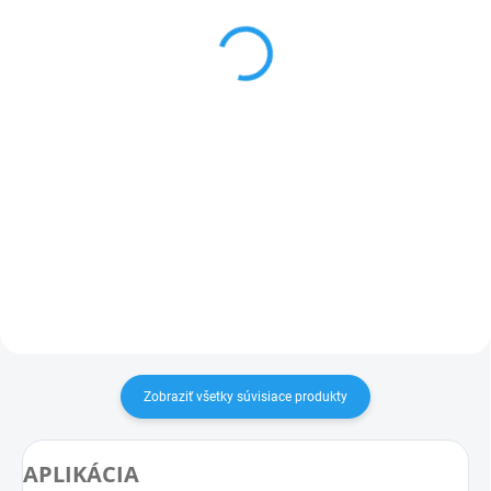
(B468+43)
14,30 €
od
9,25 €
od
od 11,63 € bez DPH
od 7,52 € bez DPH
Detail
Detail
Cenníková cena: 14.66EUR Široká
ponuka príslušenstva Cena za
Cenníková cena: 9.23EUR
kus
Plynulá regulácia uhla svietenia
Široká paleta príslušenstva
Cena za kus
Zobraziť všetky súvisiace produkty
APLIKÁCIA