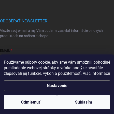
ODOBERAŤ NEWSLETTER
Vložte svoj e-mail a my Vám budeme zasielať informácie o nových
produktoch na našom e-shope.
EMAIL
Používame súbory cookie, aby sme vám umožnili pohodlné
prehliadanie webovej stránky a vďaka analýze neustále
zlepšovali jej funkcie, výkon a použiteľnosť.
Viac informácií
Vložením e-mailu súhlasíte s
podmienkami ochrany osobných údajov
Prihlásiť sa
Nastavenie
Copyright 2026
Mravec.sk
. Všetky práva vyhradené.
Upraviť nastavenie
cookies
Tovar, ktorý je skladom, expedujeme do 24hodín od
Odmietnuť
Súhlasím
prijatia objednávky
Vytvoril Shoptet