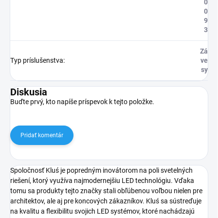
0
0
9
3
Zá
Typ príslušenstva
:
ve
sy
Diskusia
Buďte prvý, kto napíše príspevok k tejto položke.
Pridať komentár
Spoločnosť Kluś je popredným inovátorom na poli svetelných
riešení, ktorý využíva najmodernejšiu LED technológiu. Vďaka
tomu sa produkty tejto značky stali obľúbenou voľbou nielen pre
architektov, ale aj pre koncových zákazníkov. Kluś sa sústreďuje
na kvalitu a flexibilitu svojich LED systémov, ktoré nachádzajú