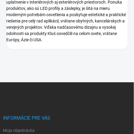
uplatnenie v interiérových aj exteriérových priestoroch. Ponuka
produktov, ako sú LED profily a záslepky, je šitá na mieru
moderným potrebám osvetlenia a poskytuje estetické a praktické
riešenia pre celý rad aplikácií, vrátane obytných, kancelárskych a
verejných projektov. Vďaka nadčasovému dizajnu a vysokej
odolnosti sa produkty Kluś osvedčili na celom svete, vrátane
Európy, Ázie či USA.
Z
á
p
ä
t
i
INFORMÁCIE PRE VÁS
e
Moja objednávka