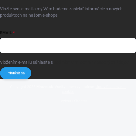
Vložte svoj e-mail a my Vám budeme zasielať informácie o nových
produktoch na našom e-shope.
EMAIL
Vložením e-mailu súhlasíte s
podmienkami ochrany osobných údajov
Prihlásiť sa
Copyright 2026
Mravec.sk
. Všetky práva vyhradené.
Upraviť nastavenie
cookies
Vytvoril Shoptet