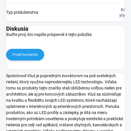
Kr
Typ príslušenstva
:
yty
Diskusia
Buďte prvý, kto napíše príspevok k tejto položke.
Pridať komentár
Spoločnosť Kluś je popredným inovátorom na poli svetelných
riešení, ktorý využíva najmodernejšiu LED technológiu. Vďaka
tomu sa produkty tejto značky stali obľúbenou voľbou nielen pre
architektov, ale aj pre koncových zákazníkov. Kluś sa sústreďuje
na kvalitu a flexibilitu svojich LED systémov, ktoré nachádzajú
uplatnenie v interiérových aj exteriérových priestoroch. Ponuka
produktov, ako sú LED profily a záslepky, je šitá na mieru
moderným potrebám osvetlenia a poskytuje estetické a praktické
riešenia pre celý rad aplikácií, vrátane obytných, kancelárskych a
verejných projektov. Vďaka nadčasovému dizajnu a vysokej