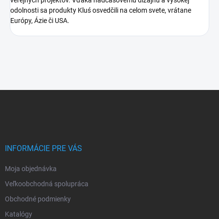
odolnosti sa produkty Kluś osvedčili na celom svete, vrátane
Európy, Ázie či USA.
Z
á
p
ä
t
i
INFORMÁCIE PRE VÁS
e
Moja objednávka
Veľkoobchodná spolupráca
Obchodné podmienky
Katalógy