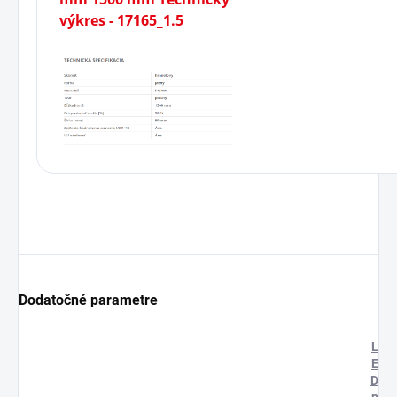
Dodatočné parametre
L
E
D
p