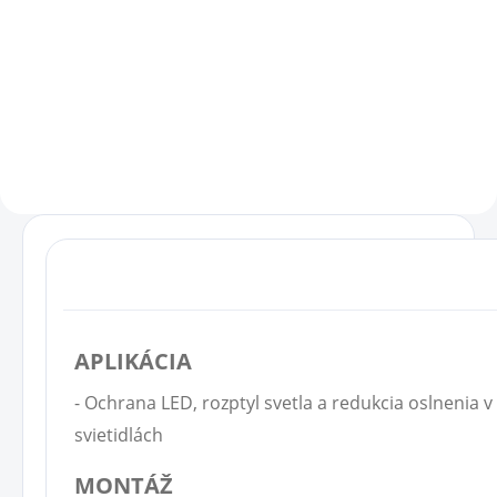
Cenníková cena: 38.03EUR Cena
Cenníková cena: 84.05EUR
za kus
Možnosť získať koeficient
UGR<19 Vysoká svetelná
účinnosť Dva smery vyžarovania
svetla Veľký priestor pre napájací
zdroj a elektronické...
APLIKÁCIA
- Ochrana LED, rozptyl svetla a redukcia oslnenia v
svietidlách
MONTÁŽ