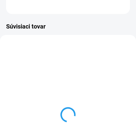
OPÝTAŤ SA
STRÁŽIŤ
Súvisiaci tovar
FM605A_1
FM600A_1
MOMENTÁLNE NEDOSTUPNÉ
MOMENTÁLNE NEDOSTUPNÉ
Kluś LED profil OMODO-
Kluś LED profil MOD-100,
100, A18058 (18058)
A18049 (18049)
38,10 €
84,20 €
od
od
od 30,98 € bez DPH
od 68,46 € bez DPH
Detail
Detail