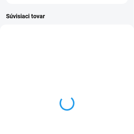
Súvisiaci tovar
FM628A_1
SKLADOM
Kluś LED profil PDS-NK,
A01588 (C1588)
6,10 €
od
od 4,96 € bez DPH
Detail
Cenníková cena: 6.10EUR