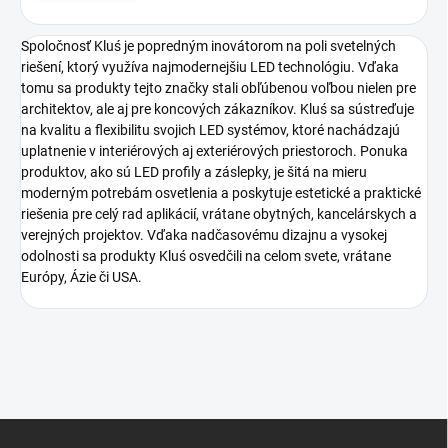
Spoločnosť Kluś je popredným inovátorom na poli svetelných
riešení, ktorý využíva najmodernejšiu LED technológiu. Vďaka
tomu sa produkty tejto značky stali obľúbenou voľbou nielen pre
architektov, ale aj pre koncových zákazníkov. Kluś sa sústreďuje
na kvalitu a flexibilitu svojich LED systémov, ktoré nachádzajú
uplatnenie v interiérových aj exteriérových priestoroch. Ponuka
produktov, ako sú LED profily a záslepky, je šitá na mieru
moderným potrebám osvetlenia a poskytuje estetické a praktické
riešenia pre celý rad aplikácií, vrátane obytných, kancelárskych a
verejných projektov. Vďaka nadčasovému dizajnu a vysokej
odolnosti sa produkty Kluś osvedčili na celom svete, vrátane
Európy, Ázie či USA.
Z