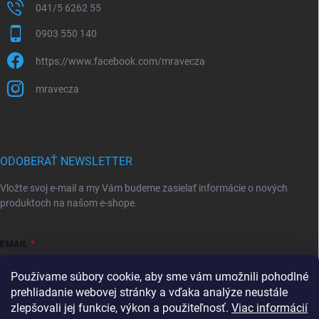
041/5 6262 55
0903 550 140
https://www.facebook.com/mravecza
mravecza
ODOBERAŤ NEWSLETTER
Vložte svoj e-mail a my Vám budeme zasielať informácie o nových
produktoch na našom e-shope.
EMAIL
Používame súbory cookie, aby sme vám umožnili pohodlné
prehliadanie webovej stránky a vďaka analýze neustále
zlepšovali jej funkcie, výkon a použiteľnosť.
Viac informácií
Vložením e-mailu súhlasíte s
podmienkami ochrany osobných údajov