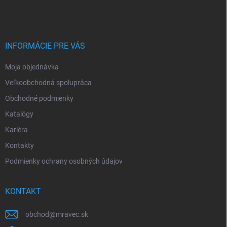
á
p
ä
t
i
INFORMÁCIE PRE VÁS
e
Moja objednávka
Veľkoobchodná spolupráca
Obchodné podmienky
Katalógy
Kariéra
Kontakty
Podmienky ochrany osobných údajov
KONTAKT
obchod
@
mravec.sk