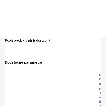
Neviditeľná hrana prívodu Malý
polomer ohybu Široká paleta
príslušenstva Cena za kus
Popis produktu nie je dostupný
Dodatočné parametre
L
E
D
p
r
o
fi