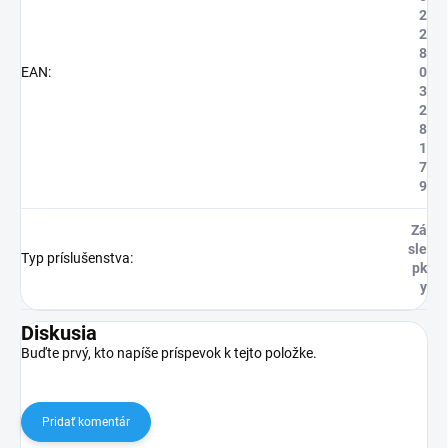
2
2
8
EAN
:
0
3
2
8
1
7
9
Zá
sle
Typ príslušenstva
:
pk
y
Diskusia
Buďte prvý, kto napíše príspevok k tejto položke.
Pridať komentár