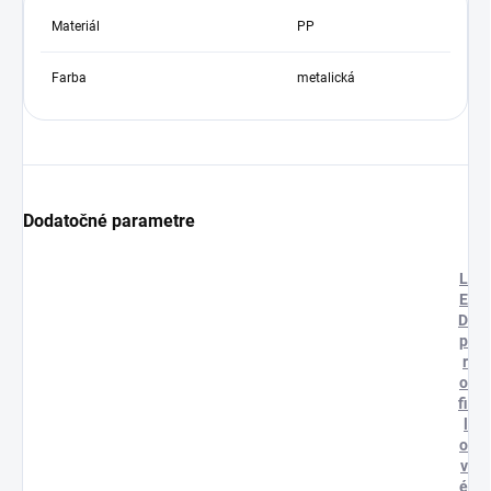
Materiál
PP
Farba
metalická
Dodatočné parametre
L
E
D
p
r
o
fi
l
o
v
é