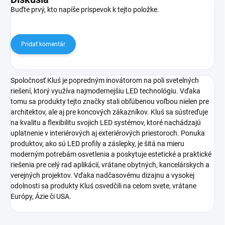
Buďte prvý, kto napíše príspevok k tejto položke.
Pridať komentár
Spoločnosť Kluś je popredným inovátorom na poli svetelných
riešení, ktorý využíva najmodernejšiu LED technológiu. Vďaka
tomu sa produkty tejto značky stali obľúbenou voľbou nielen pre
architektov, ale aj pre koncových zákazníkov. Kluś sa sústreďuje
na kvalitu a flexibilitu svojich LED systémov, ktoré nachádzajú
uplatnenie v interiérových aj exteriérových priestoroch. Ponuka
produktov, ako sú LED profily a záslepky, je šitá na mieru
moderným potrebám osvetlenia a poskytuje estetické a praktické
riešenia pre celý rad aplikácií, vrátane obytných, kancelárskych a
verejných projektov. Vďaka nadčasovému dizajnu a vysokej
odolnosti sa produkty Kluś osvedčili na celom svete, vrátane
Európy, Ázie či USA.