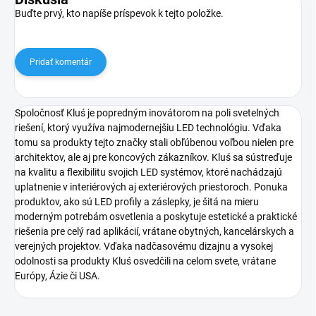
Buďte prvý, kto napíše príspevok k tejto položke.
Pridať komentár
Spoločnosť Kluś je popredným inovátorom na poli svetelných
riešení, ktorý využíva najmodernejšiu LED technológiu. Vďaka
tomu sa produkty tejto značky stali obľúbenou voľbou nielen pre
architektov, ale aj pre koncových zákazníkov. Kluś sa sústreďuje
na kvalitu a flexibilitu svojich LED systémov, ktoré nachádzajú
uplatnenie v interiérových aj exteriérových priestoroch. Ponuka
produktov, ako sú LED profily a záslepky, je šitá na mieru
moderným potrebám osvetlenia a poskytuje estetické a praktické
riešenia pre celý rad aplikácií, vrátane obytných, kancelárskych a
verejných projektov. Vďaka nadčasovému dizajnu a vysokej
odolnosti sa produkty Kluś osvedčili na celom svete, vrátane
Európy, Ázie či USA.