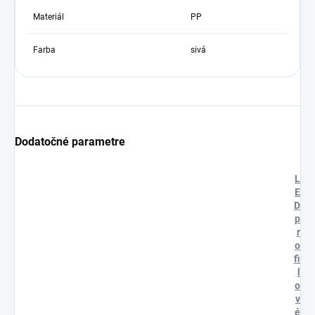
Materiál
PP
Farba
sivá
Dodatočné parametre
L
E
D
p
r
o
fi
l
o
v
é