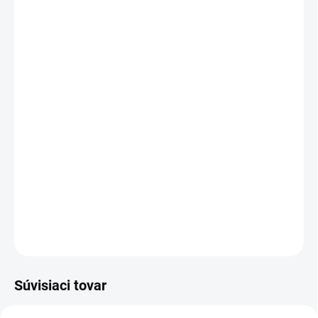
−
+
Pridať do košíka
Cenníková cena: 0.80EUR
Vysoká odolnosť proti poškodeniu
Nepodlieha korózii
Jednoduchá montáž
Estetické ukončenie profilu
DETAILNÉ INFORMÁCIE
OPÝTAŤ SA
STRÁŽIŤ
Súvisiaci tovar