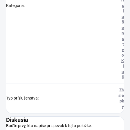
rí
Kategória
:
s
l
u
š
e
n
s
t
v
o
K
l
u
š
Zá
sle
Typ príslušenstva
:
pk
y
Diskusia
Buďte prvý, kto napíše príspevok k tejto položke.