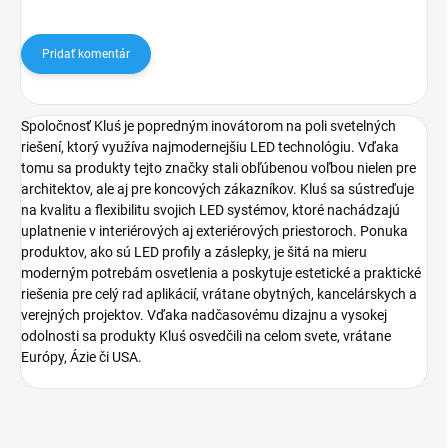
Pridať komentár
Spoločnosť Kluś je popredným inovátorom na poli svetelných
riešení, ktorý využíva najmodernejšiu LED technológiu. Vďaka
tomu sa produkty tejto značky stali obľúbenou voľbou nielen pre
architektov, ale aj pre koncových zákazníkov. Kluś sa sústreďuje
na kvalitu a flexibilitu svojich LED systémov, ktoré nachádzajú
uplatnenie v interiérových aj exteriérových priestoroch. Ponuka
produktov, ako sú LED profily a záslepky, je šitá na mieru
moderným potrebám osvetlenia a poskytuje estetické a praktické
riešenia pre celý rad aplikácií, vrátane obytných, kancelárskych a
verejných projektov. Vďaka nadčasovému dizajnu a vysokej
odolnosti sa produkty Kluś osvedčili na celom svete, vrátane
Európy, Ázie či USA.