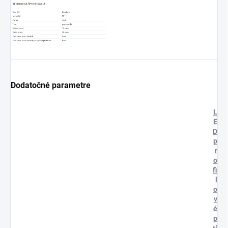
Dodatočné parametre
L
E
D
p
r
o
fi
l
o
v
é
p