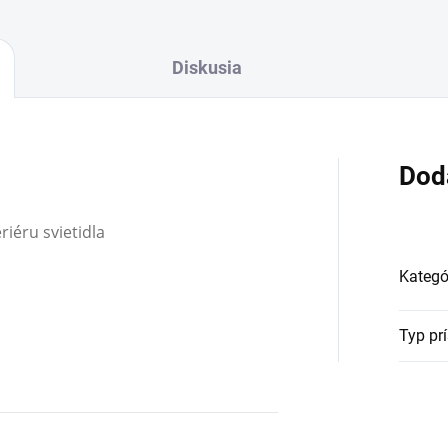
Diskusia
Dod
riéru svietidla
Kategó
Typ pr