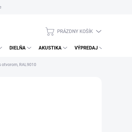
nky ochrany osobných údajov
PRÁZDNY KOŠÍK
NÁKUPNÝ
KOŠÍK
DIELŇA
AKUSTIKA
VÝPREDAJ
ZNAČKY
 s otvorom, RAL9010
NÉ
026