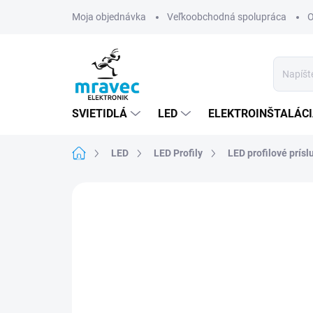
Prejsť
Moja objednávka
Veľkoobchodná spolupráca
O
na
obsah
SVIETIDLÁ
LED
ELEKTROINŠTALÁC
Domov
LED
LED Profily
LED profilové prísl
Neohodnotené
Podrobnosti hodn