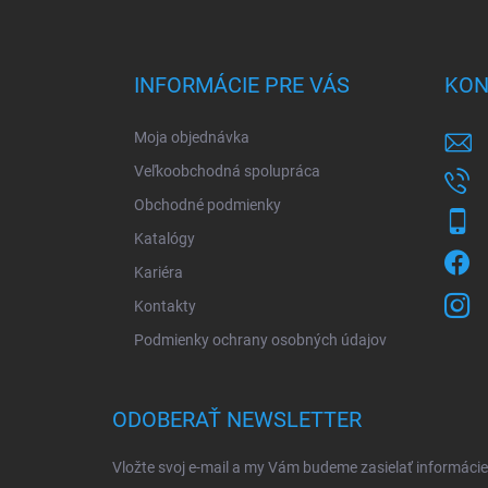
Z
á
p
ä
INFORMÁCIE PRE VÁS
KON
t
i
Moja objednávka
e
Veľkoobchodná spolupráca
Obchodné podmienky
Katalógy
Kariéra
Kontakty
Podmienky ochrany osobných údajov
ODOBERAŤ NEWSLETTER
Vložte svoj e-mail a my Vám budeme zasielať informác