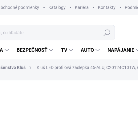
bchodné podmienky
Katalógy
Kariéra
Kontakty
Podmie
Hľadať
IA
BEZPEČNOSŤ
TV
AUTO
NAPÁJANIE
ušenstvo Kluš
Kluś LED profilová záslepka 45-ALU, C20124C10TW,
otenia
ZNAČKA:
KLUŚ
0,70 €
/ ks
0,57 € bez DPH
Jednotková
MOMENTÁLNE NEDOSTUP
cena:
MÔŽEME DORUČIŤ DO:
6.10.2