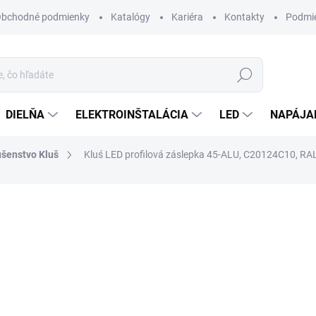
bchodné podmienky
Katalógy
Kariéra
Kontakty
Podmie
Hľadať
DIELŇA
ELEKTROINŠTALÁCIA
LED
NAPÁJA
ušenstvo Kluš
Kluś LED profilová záslepka 45-ALU, C20124C10, R
otenia
ZNAČKA:
KLUŚ
0,55 €
/ ks
0,45 € bez DPH
Jednotková
MOMENTÁLNE NEDOSTUP
cena:
MÔŽEME DORUČIŤ DO:
8.10.2