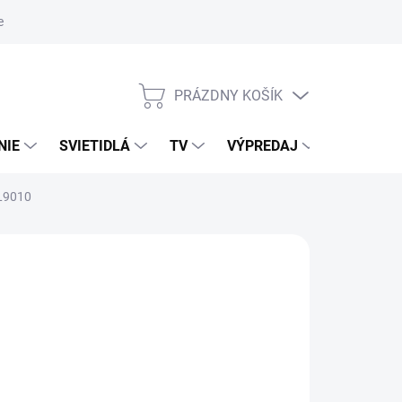
nky ochrany osobných údajov
PRÁZDNY KOŠÍK
NÁKUPNÝ
KOŠÍK
NIE
SVIETIDLÁ
TV
VÝPREDAJ
ZNAČKY
AL9010
NÉ
026