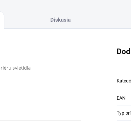
Diskusia
Dod
riéru svietidla
Kategó
EAN
:
Typ pr