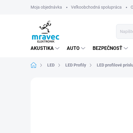
Prejsť
Moja objednávka
Veľkoobchodná spolupráca
O
na
obsah
AKUSTIKA
AUTO
BEZPEČNOSŤ
Domov
LED
LED Profily
LED profilové prísl
Neohodnotené
Podrobnosti hodn