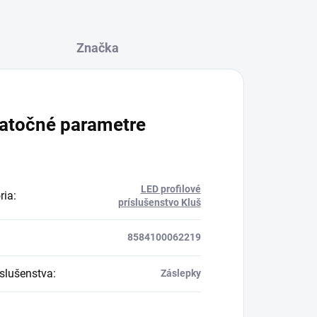
Značka
atočné parametre
LED profilové
ria
:
príslušenstvo Kluš
8584100062219
íslušenstva
:
Záslepky