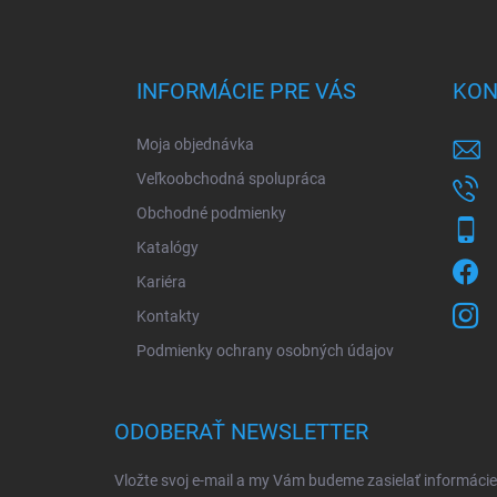
Z
á
p
ä
INFORMÁCIE PRE VÁS
KON
t
i
Moja objednávka
e
Veľkoobchodná spolupráca
Obchodné podmienky
Katalógy
Kariéra
Kontakty
Podmienky ochrany osobných údajov
ODOBERAŤ NEWSLETTER
Vložte svoj e-mail a my Vám budeme zasielať informác