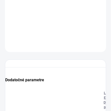
−
+
Pridať do košíka
Cenníková cena: 14.87EUR
DETAILNÉ INFORMÁCIE
OPÝTAŤ SA
STRÁŽIŤ
Dodatočné parametre
L
E
D
p