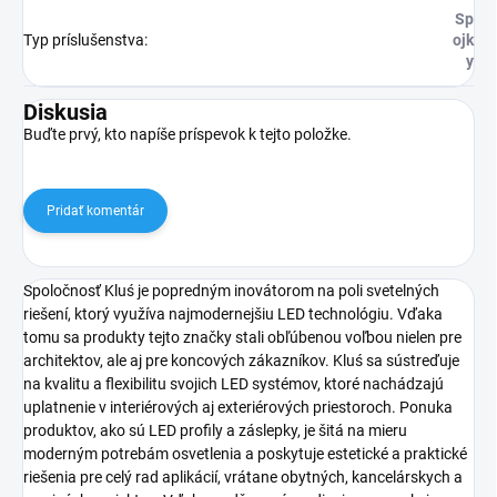
Sp
Typ príslušenstva
:
ojk
y
Diskusia
Buďte prvý, kto napíše príspevok k tejto položke.
Pridať komentár
Spoločnosť Kluś je popredným inovátorom na poli svetelných
riešení, ktorý využíva najmodernejšiu LED technológiu. Vďaka
tomu sa produkty tejto značky stali obľúbenou voľbou nielen pre
architektov, ale aj pre koncových zákazníkov. Kluś sa sústreďuje
na kvalitu a flexibilitu svojich LED systémov, ktoré nachádzajú
uplatnenie v interiérových aj exteriérových priestoroch. Ponuka
produktov, ako sú LED profily a záslepky, je šitá na mieru
moderným potrebám osvetlenia a poskytuje estetické a praktické
riešenia pre celý rad aplikácií, vrátane obytných, kancelárskych a