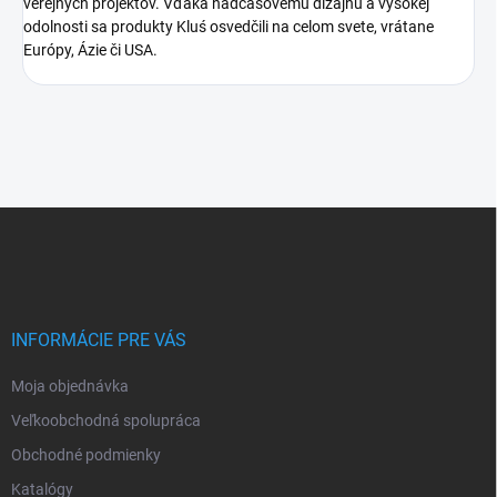
verejných projektov. Vďaka nadčasovému dizajnu a vysokej
odolnosti sa produkty Kluś osvedčili na celom svete, vrátane
Európy, Ázie či USA.
Z
á
p
ä
t
i
INFORMÁCIE PRE VÁS
e
Moja objednávka
Veľkoobchodná spolupráca
Obchodné podmienky
Katalógy