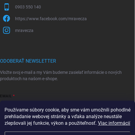
0903 550 140
https://www.facebook.com/mravecza
mravecza
ODOBERAŤ NEWSLETTER
Vložte svoj e-mail a my Vám budeme zasielať informácie o nových
produktoch na našom e-shope.
EMAIL
Používame súbory cookie, aby sme vám umožnili pohodlné
prehliadanie webovej stránky a vďaka analýze neustále
zlepšovali jej funkcie, výkon a použiteľnosť.
Viac informácií
Vložením e-mailu súhlasíte s
podmienkami ochrany osobných údajov