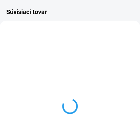
Súvisiaci tovar
FM587
FM820
SKLADOM
MOMENTÁLNE NEDOSTUPNÉ
Kluś LED profilová
Kluś LED profilový záves
prechodka DES,
FI-8-LIN-BOX-Z,
C42265N00 (42265)
C28265N00, strieborný
11,55 €
12,90 €
9,39 € bez DPH
10,49 € bez DPH
Do košíka
Do košíka
Cenníková cena: 11.55EUR