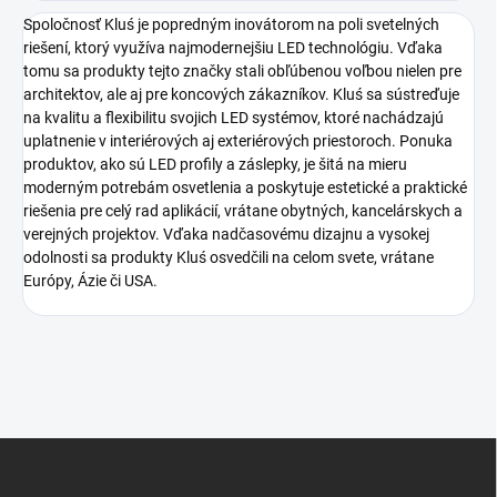
Spoločnosť Kluś je popredným inovátorom na poli svetelných
riešení, ktorý využíva najmodernejšiu LED technológiu. Vďaka
tomu sa produkty tejto značky stali obľúbenou voľbou nielen pre
architektov, ale aj pre koncových zákazníkov. Kluś sa sústreďuje
na kvalitu a flexibilitu svojich LED systémov, ktoré nachádzajú
uplatnenie v interiérových aj exteriérových priestoroch. Ponuka
produktov, ako sú LED profily a záslepky, je šitá na mieru
moderným potrebám osvetlenia a poskytuje estetické a praktické
riešenia pre celý rad aplikácií, vrátane obytných, kancelárskych a
verejných projektov. Vďaka nadčasovému dizajnu a vysokej
odolnosti sa produkty Kluś osvedčili na celom svete, vrátane
Európy, Ázie či USA.
Z
á