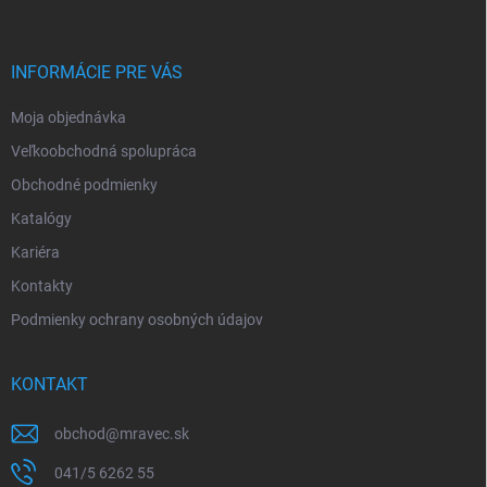
p
ä
t
i
INFORMÁCIE PRE VÁS
e
Moja objednávka
Veľkoobchodná spolupráca
Obchodné podmienky
Katalógy
Kariéra
Kontakty
Podmienky ochrany osobných údajov
KONTAKT
obchod
@
mravec.sk
041/5 6262 55