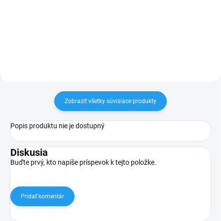
Odolnosť proti mechanickému
poškodeniu Odolnosť proti
teplotám Zvýšená chemická
odolnosť Variabilné upínacie
rozsahy Optimálna odľahčenie
kábla
Zobraziť všetky súvisiace produkty
Popis produktu nie je dostupný
Diskusia
Buďte prvý, kto napíše príspevok k tejto položke.
Pridať komentár