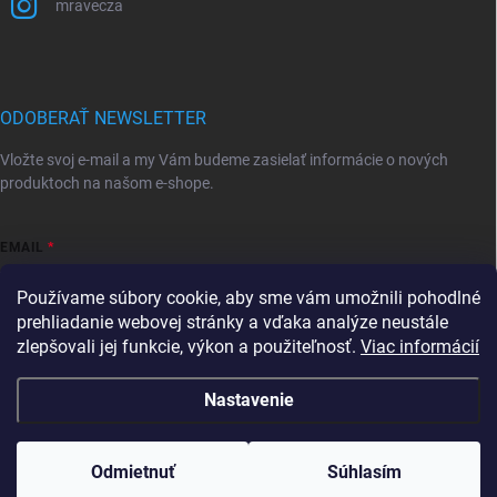
mravecza
ODOBERAŤ NEWSLETTER
Vložte svoj e-mail a my Vám budeme zasielať informácie o nových
produktoch na našom e-shope.
EMAIL
Používame súbory cookie, aby sme vám umožnili pohodlné
prehliadanie webovej stránky a vďaka analýze neustále
zlepšovali jej funkcie, výkon a použiteľnosť.
Viac informácií
Vložením e-mailu súhlasíte s
podmienkami ochrany osobných údajov
Prihlásiť sa
Nastavenie
Copyright 2026
Mravec.sk
. Všetky práva vyhradené.
Upraviť nastavenie
cookies
Tovar, ktorý je skladom, expedujeme do 24hodín od
Odmietnuť
Súhlasím
prijatia objednávky