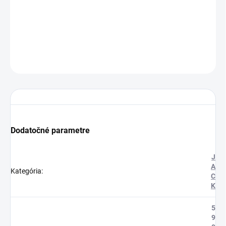
Cenníková cena: 0.62EUR
DETAILNÉ INFORMÁCIE
OPÝTAŤ SA
STRÁŽIŤ
Dodatočné parametre
J
A
Kategória
:
C
K
5
9