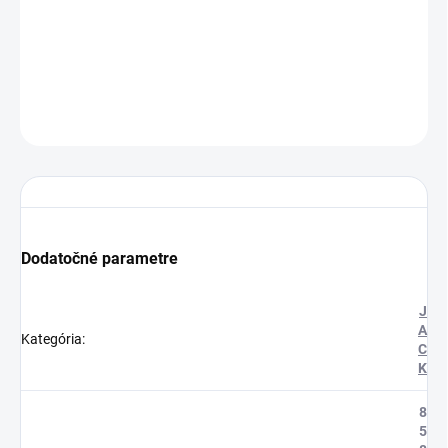
Cenníková cena: 1.68EUR
DETAILNÉ INFORMÁCIE
OPÝTAŤ SA
STRÁŽIŤ
Dodatočné parametre
J
A
Kategória
:
C
K
8
5