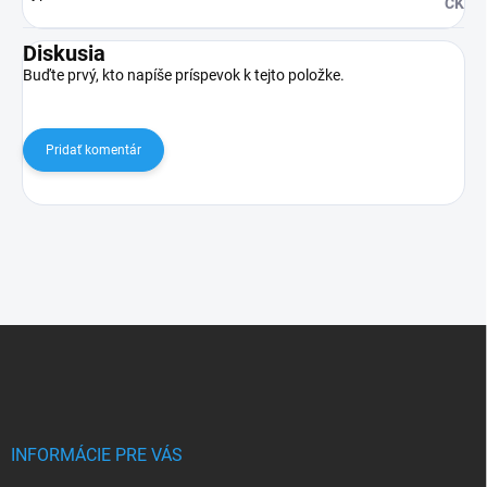
CK
Diskusia
Buďte prvý, kto napíše príspevok k tejto položke.
Pridať komentár
Z
á
p
ä
t
i
INFORMÁCIE PRE VÁS
e