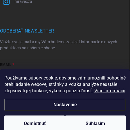
mravecza
ODOBERAŤ NEWSLETTER
Vložte svoj e-mail a my Vám budeme zasielať informácie o nových
produktoch na našom e-shope.
EMAIL
Používame súbory cookie, aby sme vám umožnili pohodlné
prehliadanie webovej stránky a vďaka analýze neustále
zlepšovali jej funkcie, výkon a použiteľnosť.
Viac informácií
Vložením e-mailu súhlasíte s
podmienkami ochrany osobných údajov
Prihlásiť sa
Nastavenie
Copyright 2026
Mravec.sk
. Všetky práva vyhradené.
Upraviť nastavenie
cookies
Tovar, ktorý je skladom, expedujeme do 24hodín od
Odmietnuť
Súhlasím
prijatia objednávky