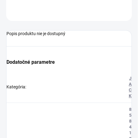
OPÝTAŤ SA
STRÁŽIŤ
Popis produktu nie je dostupný
Dodatočné parametre
J
A
Kategória
:
C
K
8
5
8
4
1