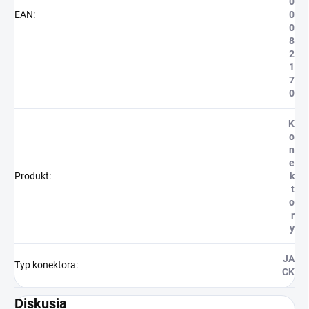
0
EAN
:
0
0
8
2
1
7
0
K
o
n
e
Produkt
:
k
t
o
r
y
JA
Typ konektora
:
CK
Diskusia