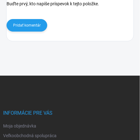
Buďte prvý, kto napíše príspevok k tejto položke.
Pridať komentár
Z
á
p
ä
t
i
INFORMÁCIE PRE VÁS
e
Moja objednávka
Veľkoobchodná spolupráca