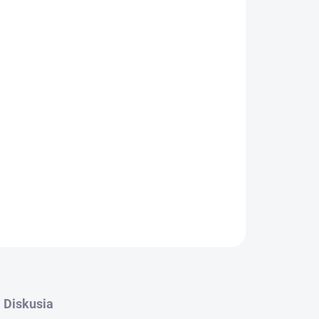
Pridať do košíka
OPÝTAŤ SA
STRÁŽIŤ
Diskusia