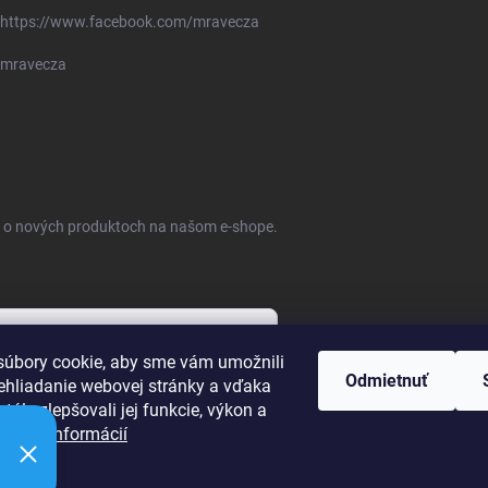
https://www.facebook.com/mravecza
mravecza
ie o nových produktoch na našom e-shope.
úbory cookie, aby sme vám umožnili
Odmietnuť
ehliadanie webovej stránky a vďaka
bných údajov
tále zlepšovali jej funkcie, výkon a
ť.
Viac informácií
ie