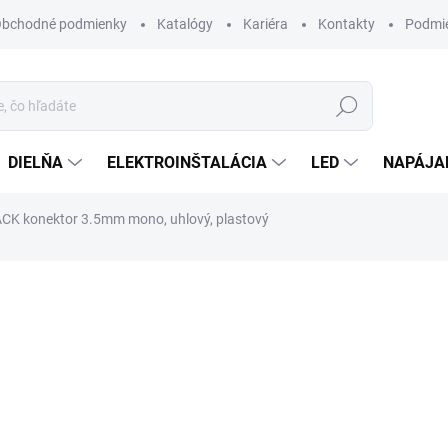
bchodné podmienky
Katalógy
Kariéra
Kontakty
Podmie
Hľadať
DIELŇA
ELEKTROINŠTALÁCIA
LED
NAPÁJA
CK konektor 3.5mm mono, uhlový, plastový
otenia
0,45 €
/ ks
0,37 € bez DPH
Jednotková
SKLADOM
cena:
MÔŽEME DORUČIŤ DO:
10.8.2