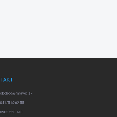
TAKT
obchod
@
mravec.sk
041/5 6262 55
0903 550 140