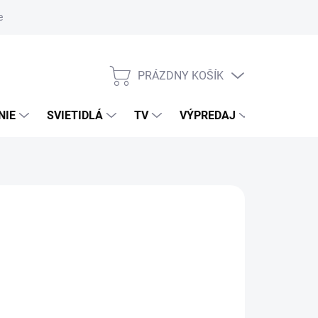
nky ochrany osobných údajov
PRÁZDNY KOŠÍK
NÁKUPNÝ
KOŠÍK
NIE
SVIETIDLÁ
TV
VÝPREDAJ
ZNAČKY
026