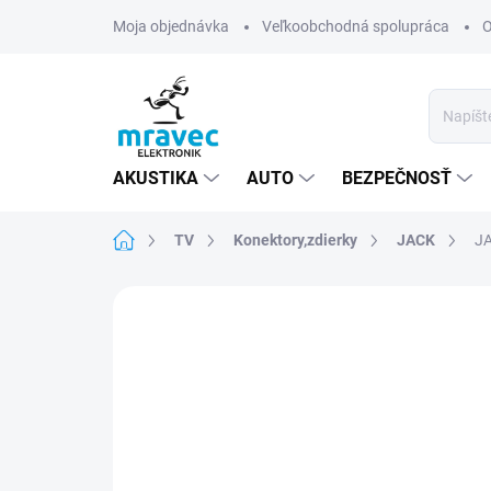
Prejsť
Moja objednávka
Veľkoobchodná spolupráca
O
na
obsah
AKUSTIKA
AUTO
BEZPEČNOSŤ
Domov
TV
Konektory,zdierky
JACK
JA
Neohodnotené
Podrobnosti hodn