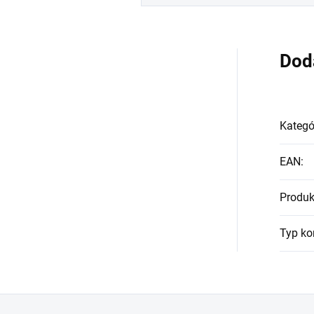
Dod
Kategó
EAN
:
Produk
Typ ko