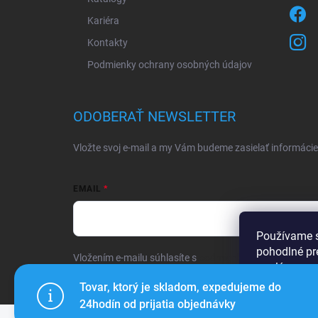
Kariéra
Kontakty
Podmienky ochrany osobných údajov
ODOBERAŤ NEWSLETTER
Vložte svoj e-mail a my Vám budeme zasielať informác
EMAIL
Používame s
pohodlné pr
Vložením e-mailu súhlasíte s
podmienkami ochrany oso
analýze neus
použiteľnos
Tovar, ktorý je skladom, expedujeme do
Prihlásiť sa
24hodín od prijatia objednávky
Nastaven