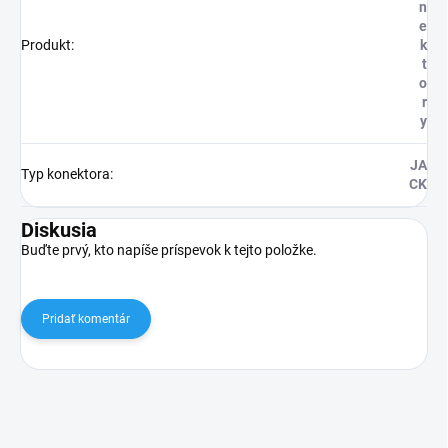
n
e
Produkt
:
k
t
o
r
y
JA
Typ konektora
:
CK
Diskusia
Buďte prvý, kto napíše príspevok k tejto položke.
Pridať komentár