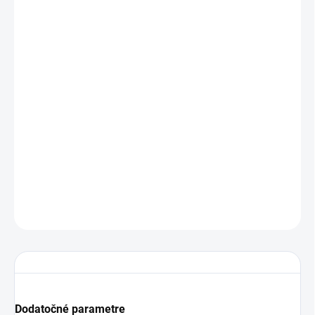
Cenníková cena: 0.26EUR
Vysoko kvalitný 2,5 stereo jack konektor v plastovom kryte
- Zástrčka: Jack 2.5
- Typ: stereo
- Materiál: plast
- Čierna farba
DETAILNÉ INFORMÁCIE
OPÝTAŤ SA
STRÁŽIŤ
Dodatočné parametre