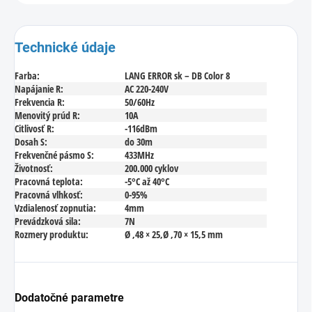
Technické údaje
Farba:
LANG ERROR sk – DB Color 8
Napájanie R:
AC 220-240V
Frekvencia R:
50/60Hz
Menovitý prúd R:
10A
Citlivosť R:
-116dBm
Dosah S:
do 30m
Frekvenčné pásmo S:
433MHz
Životnosť:
200.000 cyklov
Pracovná teplota:
-5°C až 40°C
Pracovná vlhkosť:
0-95%
Vzdialenosť zopnutia:
4mm
Prevádzková sila:
7N
Rozmery produktu:
Ø ,48 × 25,Ø ,70 × 15,5 mm
Dodatočné parametre