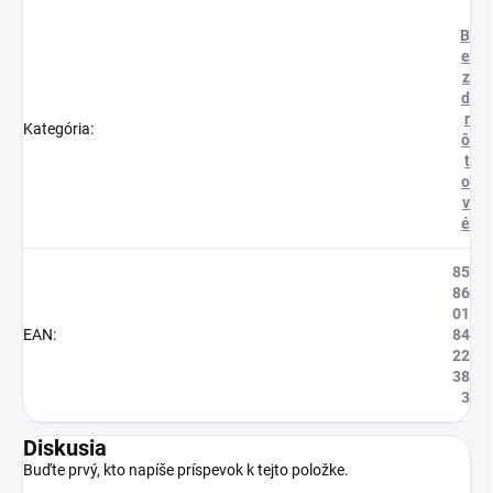
B
e
z
d
r
Kategória
:
ô
t
o
v
é
85
86
01
EAN
:
84
22
38
3
Diskusia
Buďte prvý, kto napíše príspevok k tejto položke.