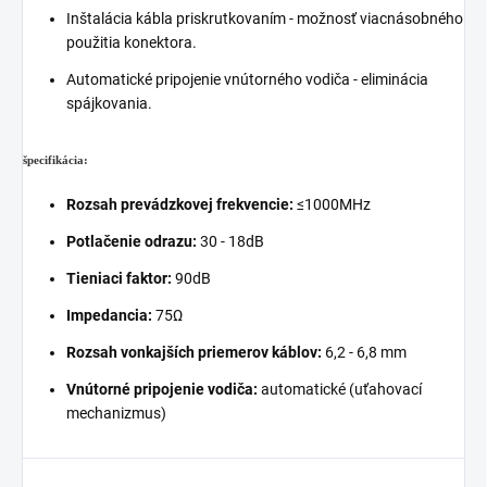
Inštalácia kábla priskrutkovaním - možnosť viacnásobného
použitia konektora.
Automatické pripojenie vnútorného vodiča - eliminácia
spájkovania.
špecifikácia:
Rozsah prevádzkovej frekvencie:
≤1000MHz
Potlačenie odrazu:
30 - 18dB
Tieniaci faktor:
90dB
Impedancia:
75Ω
Rozsah vonkajších priemerov káblov:
6,2 - 6,8 mm
Vnútorné pripojenie vodiča:
automatické (uťahovací
mechanizmus)