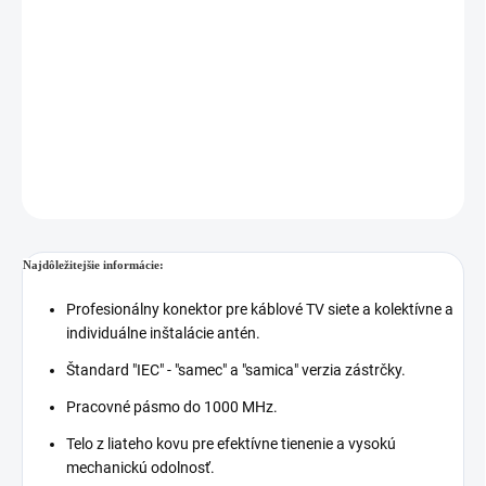
Cenníková cena: 2.26EUR
Zástrčka WPW je určená na odpojiteľné, viacnásobné koaxiálne
pripojenie HF kábla. (RF) s elektronickými zariadeniami
vybavenými IEC zásuvkami, napr. účastnícke zásuvky, TV
prijímače, audio-video modulátory a pod.
DETAILNÉ INFORMÁCIE
OPÝTAŤ SA
STRÁŽIŤ
Najdôležitejšie informácie:
Profesionálny konektor pre káblové TV siete a kolektívne a
individuálne inštalácie antén.
Štandard "IEC" - "samec" a "samica" verzia zástrčky.
Pracovné pásmo do 1000 MHz.
Telo z liateho kovu pre efektívne tienenie a vysokú
mechanickú odolnosť.