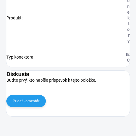
o
n
e
Produkt
:
k
t
o
r
y
IE
Typ konektora
:
C
Diskusia
Buďte prvý, kto napíše príspevok k tejto položke.
Pridať komentár