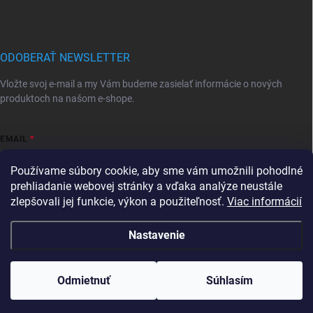
ODOBERAŤ NEWSLETTER
Vložte svoj e-mail a my Vám budeme zasielať informácie o nových
produktoch na našom e-shope.
EMAIL
Používame súbory cookie, aby sme vám umožnili pohodlné
prehliadanie webovej stránky a vďaka analýze neustále
zlepšovali jej funkcie, výkon a použiteľnosť.
Viac informácií
Vložením e-mailu súhlasíte s
podmienkami ochrany osobných údajov
Prihlásiť sa
Nastavenie
Copyright 2026
Mravec.sk
. Všetky práva vyhradené.
Upraviť nastavenie
cookies
Tovar, ktorý je skladom, expedujeme do 24hodín od
Odmietnuť
Súhlasím
prijatia objednávky
Vytvoril Shoptet