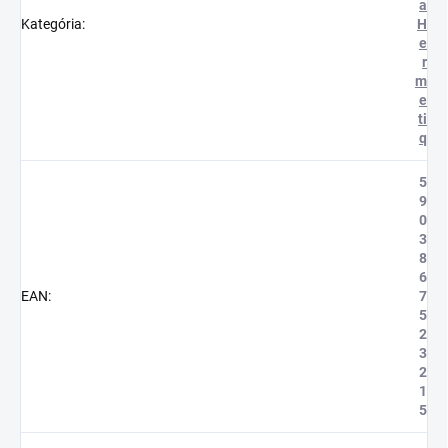
a
Kategória
:
H
e
r
m
e
ti
q
5
9
0
3
8
6
EAN
:
7
5
2
3
2
1
5