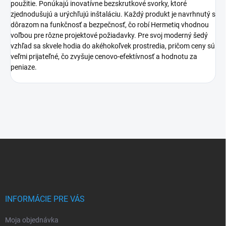
použitie. Ponúkajú inovatívne bezskrutkové svorky, ktoré
zjednodušujú a urýchľujú inštaláciu. Každý produkt je navrhnutý s
dôrazom na funkčnosť a bezpečnosť, čo robí Hermetiq vhodnou
voľbou pre rôzne projektové požiadavky. Pre svoj moderný šedý
vzhľad sa skvele hodia do akéhokoľvek prostredia, pričom ceny sú
veľmi prijateľné, čo zvyšuje cenovo-efektívnosť a hodnotu za
peniaze.
Z
á
p
ä
t
i
INFORMÁCIE PRE VÁS
e
Moja objednávka