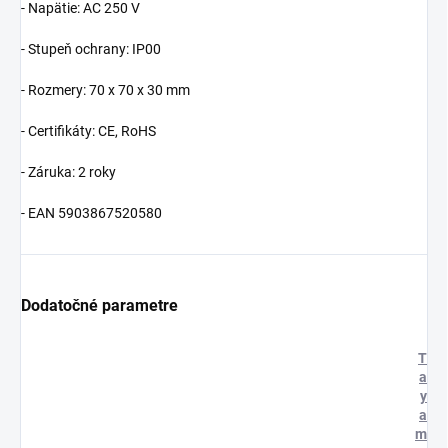
- Napätie:
AC 250 V
- Stupeň ochrany:
IP00
- Rozmery:
70 x 70 x 30 mm
- Certifikáty:
CE, RoHS
- Záruka:
2 roky
- EAN
5903867520580
Dodatočné parametre
T
a
y
a
m