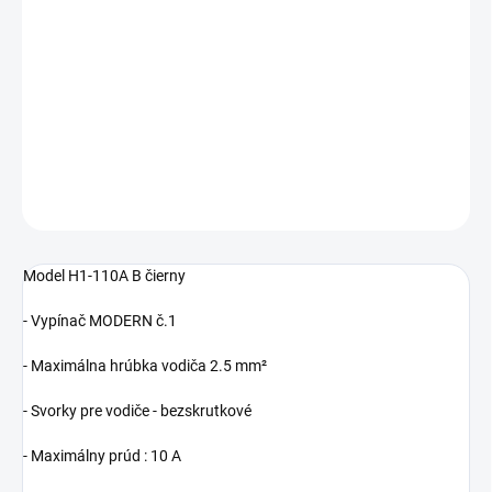
−
+
Pridať do košíka
Cenníková cena: 6.70EUR
DETAILNÉ INFORMÁCIE
OPÝTAŤ SA
STRÁŽIŤ
Model
H1-110A B čierny
- Vypínač MODERN č.1
- Maximálna hrúbka vodiča
2.5 mm²
- Svorky pre vodiče - bezskrutkové
- Maximálny prúd :
10 A