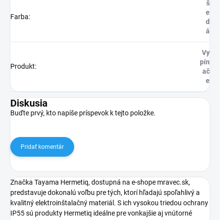
š
e
Farba
:
d
á
Vy
pín
Produkt
:
ač
e
Diskusia
Buďte prvý, kto napíše príspevok k tejto položke.
Pridať komentár
Značka Tayama Hermetiq, dostupná na e-shope mravec.sk,
predstavuje dokonalú voľbu pre tých, ktorí hľadajú spoľahlivý a
kvalitný elektroinštalačný materiál. S ich vysokou triedou ochrany
IP55 sú produkty Hermetiq ideálne pre vonkajšie aj vnútorné