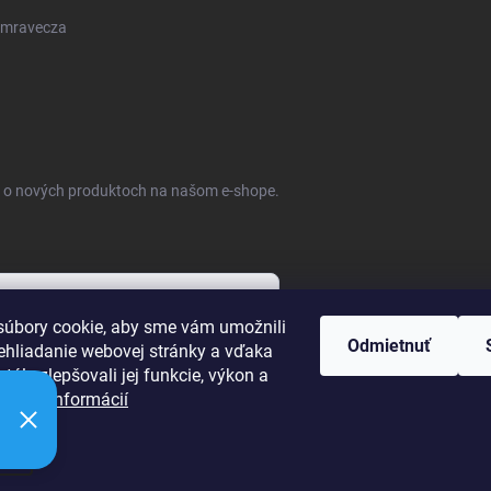
mravecza
ie o nových produktoch na našom e-shope.
úbory cookie, aby sme vám umožnili
Odmietnuť
ehliadanie webovej stránky a vďaka
bných údajov
tále zlepšovali jej funkcie, výkon a
ť.
Viac informácií
ie
raviť nastavenie cookies