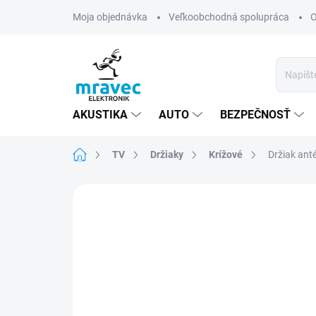
Prejsť
Moja objednávka
Veľkoobchodná spolupráca
O
na
obsah
AKUSTIKA
AUTO
BEZPEČNOSŤ
Domov
TV
Držiaky
Krížové
Držiak ant
Neohodnotené
Podrobnosti hodn