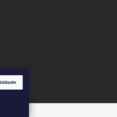
Súhlasím
Vytvoril Shoptet