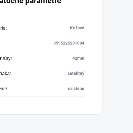
atočné parametre
ria
:
Krížové
8595225201094
r rúry
:
42mm
žiaka
:
satelitný
nie
:
na stenu