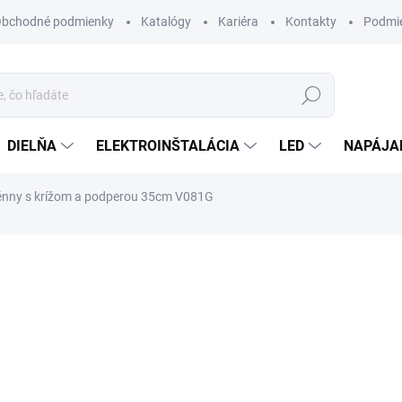
bchodné podmienky
Katalógy
Kariéra
Kontakty
Podmie
Hľadať
DIELŇA
ELEKTROINŠTALÁCIA
LED
NAPÁJA
énny s krížom a podperou 35cm V081G
otenia
18,70 €
/ ks
15,20 € bez DPH
Jednotková
MOMENTÁLNE NEDOSTUP
cena:
MÔŽEME DORUČIŤ DO:
8.10.2