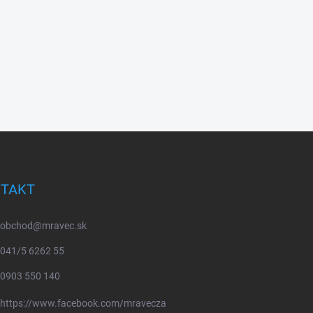
TAKT
obchod
@
mravec.sk
041/5 6262 55
0903 550 140
https://www.facebook.com/mravecza