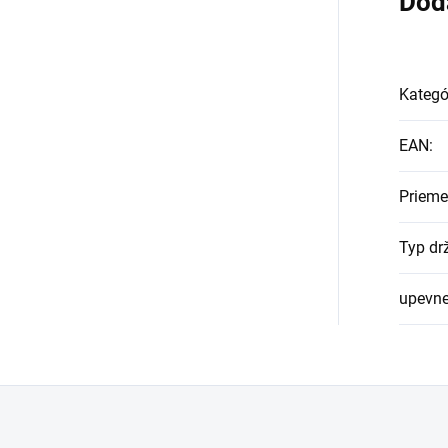
Dod
Kategó
EAN
:
Prieme
Typ dr
upevne