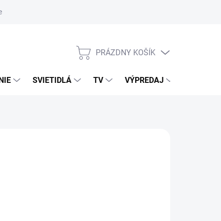
nky ochrany osobných údajov
PRÁZDNY KOŠÍK
NÁKUPNÝ
KOŠÍK
NIE
SVIETIDLÁ
TV
VÝPREDAJ
ZNAČKY
NÉ
026