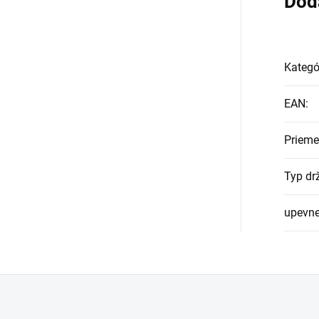
Dod
Kategó
EAN
:
Prieme
Typ dr
upevne