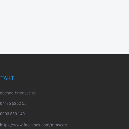
TAKT
obchod
@
mravec.sk
041/5 6262 55
0903 550 140
https://www.facebook.com/mravecza