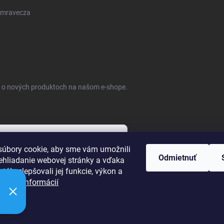
mravecza
ie o nových produktoch na našom e-shope.
úbory cookie, aby sme vám umožnili
Odmietnuť
ehliadanie webovej stránky a vďaka
bných údajov
tále zlepšovali jej funkcie, výkon a
ť.
Viac informácií
ie
raviť nastavenie cookies