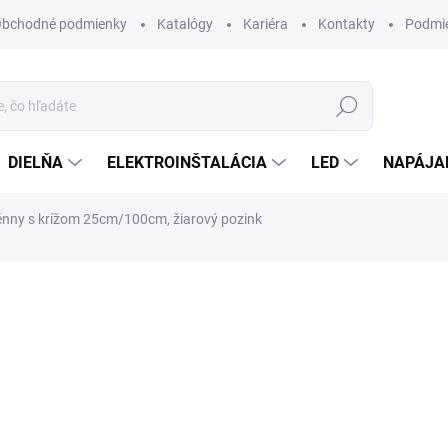
bchodné podmienky
Katalógy
Kariéra
Kontakty
Podmie
Hľadať
DIELŇA
ELEKTROINŠTALÁCIA
LED
NAPÁJA
énny s krížom 25cm/100cm, žiarový pozink
otenia
36,80 €
/ ks
29,92 € bez DPH
Jednotková
SKLADOM
cena:
MÔŽEME DORUČIŤ DO:
10.8.2