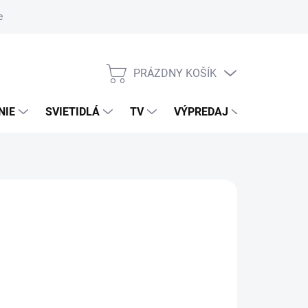
nky ochrany osobných údajov
PRÁZDNY KOŠÍK
NÁKUPNÝ
KOŠÍK
NIE
SVIETIDLÁ
TV
VÝPREDAJ
ZNAČKY
026