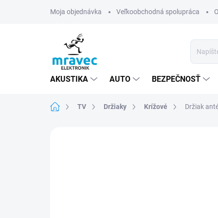
Prejsť
Moja objednávka
Veľkoobchodná spolupráca
O
na
obsah
AKUSTIKA
AUTO
BEZPEČNOSŤ
Domov
TV
Držiaky
Krížové
Držiak ant
Neohodnotené
Podrobnosti hodn