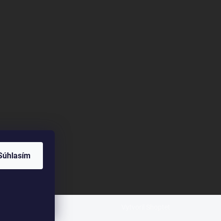
Súhlasím
Vytvoril Shoptet