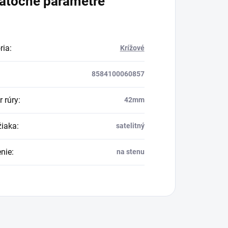
atočné parametre
ria
:
Krížové
8584100060857
r rúry
:
42mm
žiaka
:
satelitný
nie
:
na stenu