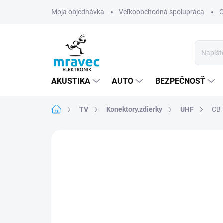
Prejsť
Moja objednávka
Veľkoobchodná spolupráca
O
na
obsah
AKUSTIKA
AUTO
BEZPEČNOSŤ
Domov
TV
Konektory,zdierky
UHF
CB 
Neohodnotené
Podrobnosti hodn