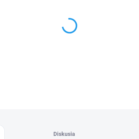
−
+
Cenníková cena: 1.36EUR
Skrutkovacia CB zástrčka (UHF/UC1) pre
- Zástrčka: CB (UHF/UC1)
- Typ: skrutkovací
- Účel: koaxiálny kábel RG59
Diskusia