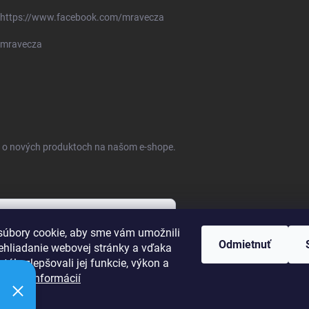
https://www.facebook.com/mravecza
mravecza
ie o nových produktoch na našom e-shope.
úbory cookie, aby sme vám umožnili
Odmietnuť
ehliadanie webovej stránky a vďaka
bných údajov
tále zlepšovali jej funkcie, výkon a
ť.
Viac informácií