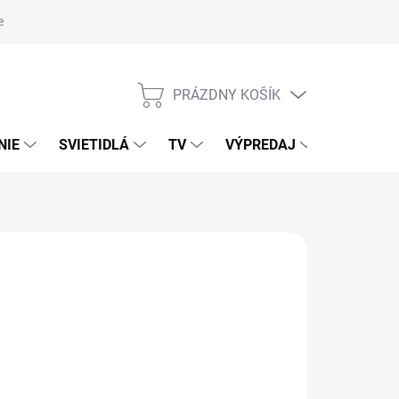
nky ochrany osobných údajov
PRÁZDNY KOŠÍK
NÁKUPNÝ
KOŠÍK
NIE
SVIETIDLÁ
TV
VÝPREDAJ
ZNAČKY
026