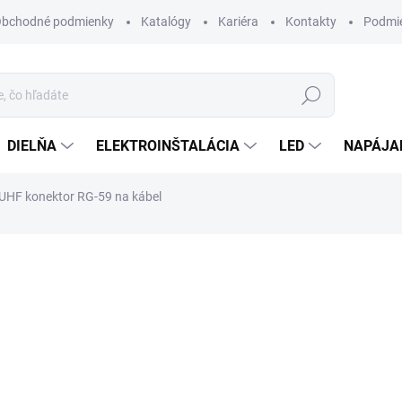
bchodné podmienky
Katalógy
Kariéra
Kontakty
Podmie
Hľadať
DIELŇA
ELEKTROINŠTALÁCIA
LED
NAPÁJA
UHF konektor RG-59 na kábel
otenia
ZNAČKA:
BLOW
1,36 €
/ ks
1,11 € bez DPH
Jednotková
SKLADOM
cena:
MÔŽEME DORUČIŤ DO:
10.8.2