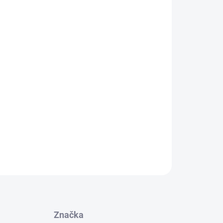
Pridať do košíka
 koaxiálny kábel RG59.
OPÝTAŤ SA
STRÁŽIŤ
Značka