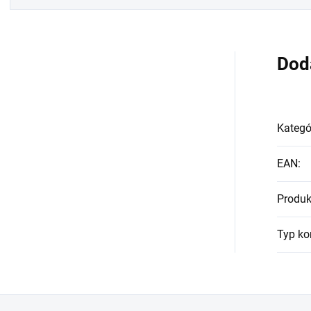
Dod
Kategó
EAN
:
Produk
Typ ko