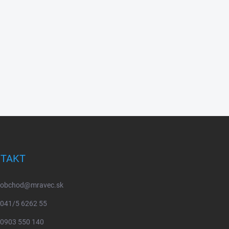
TAKT
obchod
@
mravec.sk
041/5 6262 55
0903 550 140