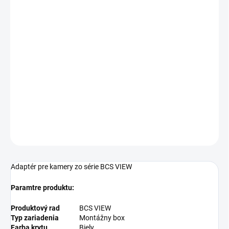
MÔŽEME
DORUČIŤ DO:
24.8.2026
−
+
Pridať do košíka
Cenníková cena: 33.73EUR
Adaptér pre kamery zo série BCS VIEW
DETAILNÉ INFORMÁCIE
OPÝTAŤ SA
STRÁŽIŤ
Adaptér pre kamery zo série BCS VIEW
Paramtre produktu:
Produktový rad
BCS VIEW
Typ zariadenia
Montážny box
Farba krytu
Biely