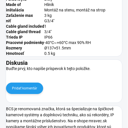
Made of
Hliník
inštalácia
Montáž na stenu, montáž na strop
Zaťaženie max
3 kg
niť
G3/4''
Cable gland included
1
Cable gland thread
3/4''
Trieda IP
IP66
Pracovné podmienky
-40°C~+60°C max 90% RH
Rozmery
Ø137×51.5mm
Hmotnosť
0.5 kg
Diskusia
Buďte prvý, kto napíše príspevok k tejto položke.
Pridať komentár
BCS je renomovaná značka, ktorá sa špecializuje na špičkové
kamerové systémy a doplnkovú techniku, ako sú rekordéry, IP
kamery a montážne príslušenstvo. Na e-shope mravec.sk
ponúkame široký výber ich inovatívnych produktov, ktoré sú