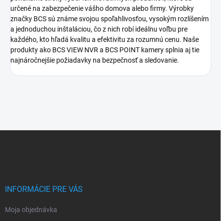
určené na zabezpečenie vášho domova alebo firmy. Výrobky
značky BCS sú známe svojou spoľahlivosťou, vysokým rozlíšením
a jednoduchou inštaláciou, čo z nich robí ideálnu voľbu pre
každého, kto hľadá kvalitu a efektivitu za rozumnú cenu. Naše
produkty ako BCS VIEW NVR a BCS POINT kamery splnia aj tie
najnáročnejšie požiadavky na bezpečnosť a sledovanie.
Z
á
p
ä
t
i
INFORMÁCIE PRE VÁS
e
Moja objednávka