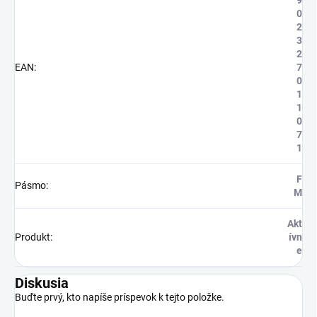
9
0
2
3
2
EAN
:
7
0
1
1
0
7
1
F
Pásmo
:
M
Akt
Produkt
:
ívn
e
Diskusia
Buďte prvý, kto napíše príspevok k tejto položke.