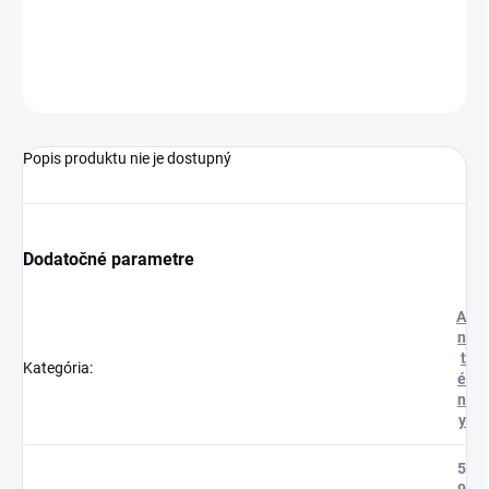
−
+
Pridať do košíka
OPÝTAŤ SA
STRÁŽIŤ
Popis produktu nie je dostupný
Dodatočné parametre
A
n
t
Kategória
:
é
n
y
5