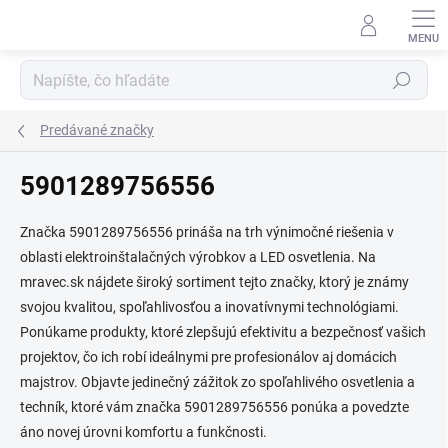
Prejsť
na
obsah
Hľadať
Predávané značky
5901289756556
Značka 5901289756556 prináša na trh výnimočné riešenia v
oblasti elektroinštalačných výrobkov a LED osvetlenia. Na
mravec.sk nájdete široký sortiment tejto značky, ktorý je známy
svojou kvalitou, spoľahlivosťou a inovatívnymi technológiami.
Ponúkame produkty, ktoré zlepšujú efektivitu a bezpečnosť vašich
projektov, čo ich robí ideálnymi pre profesionálov aj domácich
majstrov. Objavte jedinečný zážitok zo spoľahlivého osvetlenia a
techník, ktoré vám značka 5901289756556 ponúka a povedzte
áno novej úrovni komfortu a funkčnosti.