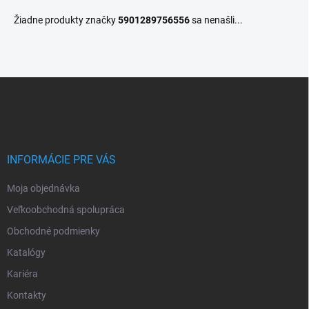
Žiadne produkty značky
5901289756556
sa nenašli...
Z
á
p
ä
t
i
INFORMÁCIE PRE VÁS
e
Moja objednávka
Veľkoobchodná spolupráca
Obchodné podmienky
Katalógy
Kariéra
Kontakty