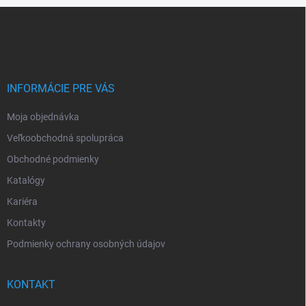
Z
á
p
ä
t
i
INFORMÁCIE PRE VÁS
e
Moja objednávka
Veľkoobchodná spolupráca
Obchodné podmienky
Katalógy
Kariéra
Kontakty
Podmienky ochrany osobných údajov
KONTAKT