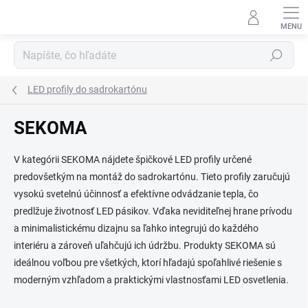
Prejsť
na
obsah
Hľadať
LED profily do sadrokartónu
SEKOMA
V kategórii SEKOMA nájdete špičkové LED profily určené
predovšetkým na montáž do sadrokartónu. Tieto profily zaručujú
vysokú svetelnú účinnosť a efektívne odvádzanie tepla, čo
predlžuje životnosť LED pásikov. Vďaka neviditeľnej hrane prívodu
a minimalistickému dizajnu sa ľahko integrujú do každého
interiéru a zároveň uľahčujú ich údržbu. Produkty SEKOMA sú
ideálnou voľbou pre všetkých, ktorí hľadajú spoľahlivé riešenie s
moderným vzhľadom a praktickými vlastnosťami LED osvetlenia.