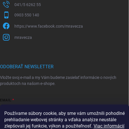
041/5 6262 55
0903 550 140
https://www.facebook.com/mravecza
mravecza
ODOBERAŤ NEWSLETTER
Vložte svoj e-mail a my Vám budeme zasielať informácie o nových
produktoch na našom e-shope.
EMAIL
Používame súbory cookie, aby sme vám umožnili pohodlné
prehliadanie webovej stránky a vďaka analýze neustále
zlepšovali jej funkcie, výkon a použiteľnosť.
Viac informácií
Vložením e-mailu súhlasíte s
podmienkami ochrany osobných údajov