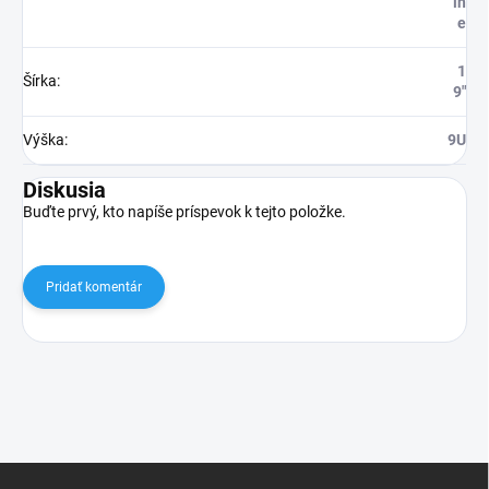
in
e
1
Šírka
:
9"
Výška
:
9U
Diskusia
Buďte prvý, kto napíše príspevok k tejto položke.
Pridať komentár
Z