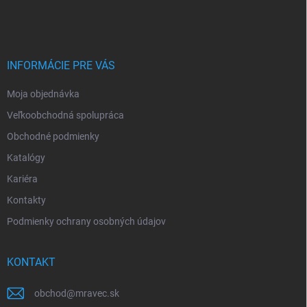
á
p
ä
t
i
INFORMÁCIE PRE VÁS
e
Moja objednávka
Veľkoobchodná spolupráca
Obchodné podmienky
Katalógy
Kariéra
Kontakty
Podmienky ochrany osobných údajov
KONTAKT
obchod
@
mravec.sk