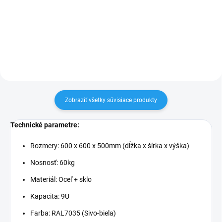
Rackových skríň so 4
Patch prepäťová lištaVeľkosť 1U,
ventilátormiFarba: čierna (RAL
19" šírka6x zdierka1x centrálny
9004)
vypínačMateriál hliník/plast
Zobraziť všetky súvisiace produkty
Technické parametre:
Rozmery: 600 x 600 x 500mm (dĺžka x šírka x výška)
Nosnosť: 60kg
Materiál: Oceľ + sklo
Kapacita: 9U
Farba: RAL7035 (Sivo-biela)