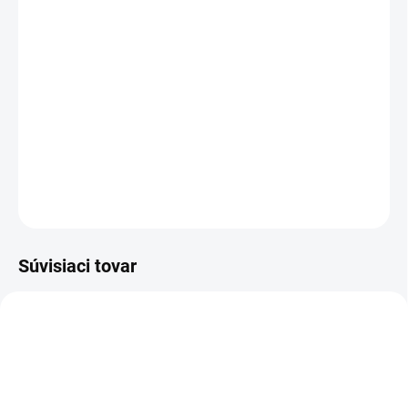
Cenníková cena: 38.90EUR
Rack Patch panel 24-portový s podporou UTP5e
Veľkosť 1U
Šírka 19"
Farba Čierna
DETAILNÉ INFORMÁCIE
OPÝTAŤ SA
STRÁŽIŤ
Súvisiaci tovar
EH331