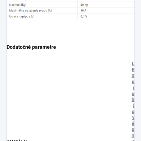
Dodatočné parametre
L
E
D
p
r
o
fi
l
o
v
é
p
rí