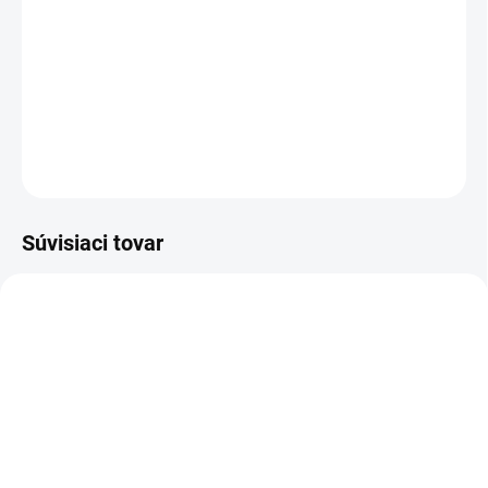
−
+
Pridať do košíka
Cenníková cena: 28.09EUR
DETAILNÉ INFORMÁCIE
OPÝTAŤ SA
STRÁŽIŤ
Súvisiaci tovar
FM255A_2
FM313A_2
MOMENTÁLNE NEDOSTUPNÉ
SKLADOM