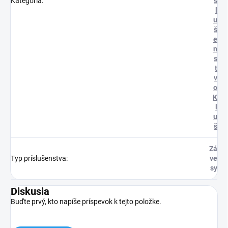
Kategória
:
s
l
u
š
e
n
s
t
v
o
K
l
u
š
Zá
Typ príslušenstva
:
ve
sy
Diskusia
Buďte prvý, kto napíše príspevok k tejto položke.