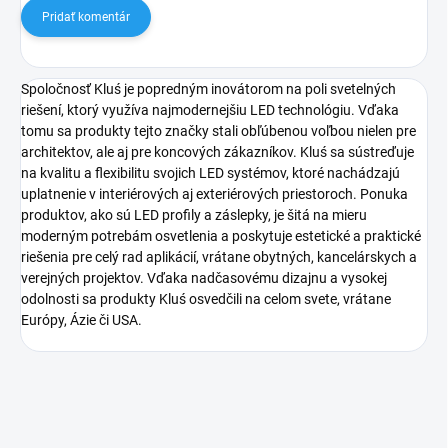
Pridať komentár
Spoločnosť Kluś je popredným inovátorom na poli svetelných
riešení, ktorý využíva najmodernejšiu LED technológiu. Vďaka
tomu sa produkty tejto značky stali obľúbenou voľbou nielen pre
architektov, ale aj pre koncových zákazníkov. Kluś sa sústreďuje
na kvalitu a flexibilitu svojich LED systémov, ktoré nachádzajú
uplatnenie v interiérových aj exteriérových priestoroch. Ponuka
produktov, ako sú LED profily a záslepky, je šitá na mieru
moderným potrebám osvetlenia a poskytuje estetické a praktické
riešenia pre celý rad aplikácií, vrátane obytných, kancelárskych a
verejných projektov. Vďaka nadčasovému dizajnu a vysokej
odolnosti sa produkty Kluś osvedčili na celom svete, vrátane
Európy, Ázie či USA.