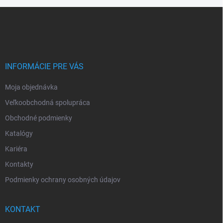
Z
á
p
ä
t
i
INFORMÁCIE PRE VÁS
e
Moja objednávka
Veľkoobchodná spolupráca
Obchodné podmienky
Katalógy
Kariéra
Kontakty
Podmienky ochrany osobných údajov
KONTAKT