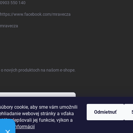
0903 550 140
https://www.facebook.com/mravecza
mravecza
ie o nových produktoch na našom e-shope.
úbory cookie, aby sme vám umožnili
Odmietnuť
ehliadanie webovej stránky a vďaka
bných údajov
tále zlepšovali jej funkcie, výkon a
ť.
Viac informácií