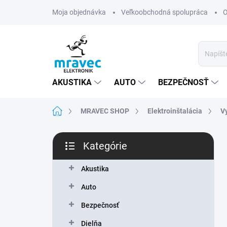
Prejsť
Moja objednávka
Veľkoobchodná spolupráca
O
na
obsah
AKUSTIKA
AUTO
BEZPEČNOSŤ
Domov
MRAVEC SHOP
Elektroinštalácia
V
B
Kategórie
o
Preskočiť
č
kategórie
n
Akustika
ý
Auto
p
a
Bezpečnosť
n
Dielňa
e