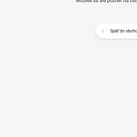
Môžete sa ale pozrieť na ost
Späť do obch