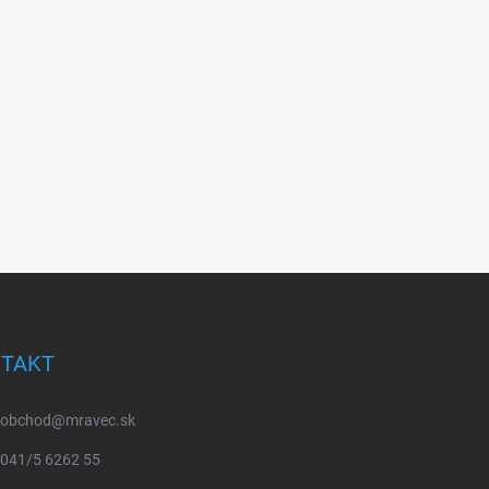
TAKT
obchod
@
mravec.sk
041/5 6262 55