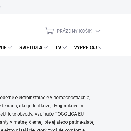
nky ochrany osobných údajov
PRÁZDNY KOŠÍK
NÁKUPNÝ
KOŠÍK
NIE
SVIETIDLÁ
TV
VÝPREDAJ
ZNAČKY
oderné elektroinštalácie v domácnostiach aj
deniach, ako jednotkové, dvojpáčkové či
 elektrické obvody. Vypínače TOGGLICA EU
ty v matnej čiernej, bielej alebo patina-zlatej
elektroinštalácie, ktorý zvyšuje komfort a