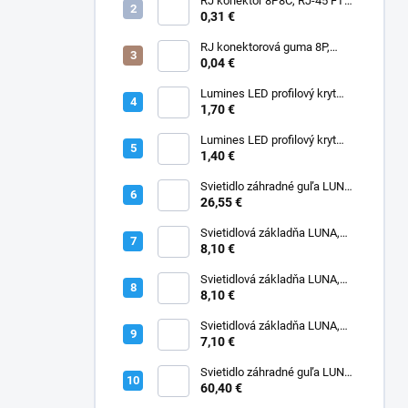
RJ konektor 8P8C, RJ-45 FTP,
CAT6, drôt, priechodný
0,31 €
RJ konektorová guma 8P,
čierna
0,04 €
Lumines LED profilový kryt
BASIC V2, Fractal PC, opál
1,70 €
Lumines LED profilový kryt
BASIC, PMMA, transparentný
1,40 €
Svietidlo záhradné guľa LUNA,
300mm, opál, bez základne,
26,55 €
E27
Svietidlová základňa LUNA,
300mm, max.100W, E27
8,10 €
Svietidlová základňa LUNA,
400mm, max.150W, E27
8,10 €
Svietidlová základňa LUNA,
200mm, max.50W, E27
7,10 €
Svietidlo záhradné guľa LUNA,
400mm, opál, bez základne,
60,40 €
E27