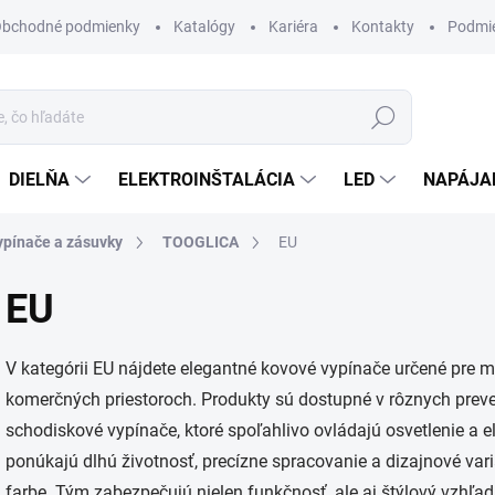
bchodné podmienky
Katalógy
Kariéra
Kontakty
Podmie
Hľadať
DIELŇA
ELEKTROINŠTALÁCIA
LED
NAPÁJA
ypínače a zásuvky
TOOGLICA
EU
EU
V kategórii EU nájdete elegantné kovové vypínače určené pre m
komerčných priestoroch. Produkty sú dostupné v rôznych preve
schodiskové vypínače, ktoré spoľahlivo ovládajú osvetlenie a
ponúkajú dlhú životnosť, precízne spracovanie a dizajnové varian
farbe. Tým zabezpečujú nielen funkčnosť, ale aj štýlový vzhľad 